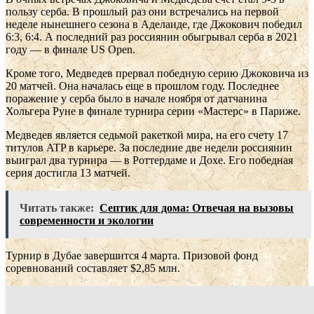
пользу серба. В прошлый раз они встречались на первой
неделе нынешнего сезона в Аделаиде, где Джокович победил
6:3, 6:4. А последний раз россиянин обыгрывал серба в 2021
году — в финале US Open.
Кроме того, Медведев прервал победную серию Джоковича из
20 матчей. Она началась еще в прошлом году. Последнее
поражение у серба было в начале ноября от датчанина
Хольгера Руне в финале турнира серии «Мастерс» в Париже.
Медведев является седьмой ракеткой мира, на его счету 17
титулов ATP в карьере. За последние две недели россиянин
выиграл два турнира — в Роттердаме и Дохе. Его победная
серия достигла 13 матчей.
Читать также:
Септик для дома: Отвечая на вызовы
современности и экологии
Турнир в Дубае завершится 4 марта. Призовой фонд
соревнований составляет $2,85 млн.