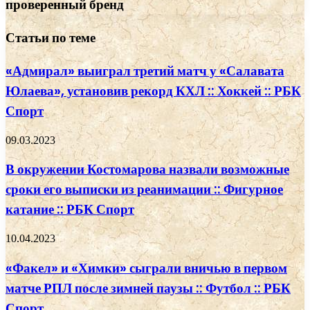
проверенный бренд
Статьи по теме
«Адмирал» выиграл третий матч у «Салавата
Юлаева», установив рекорд КХЛ :: Хоккей :: РБК
Спорт
09.03.2023
В окружении Костомарова назвали возможные
сроки его выписки из реанимации :: Фигурное
катание :: РБК Спорт
10.04.2023
«Факел» и «Химки» сыграли вничью в первом
матче РПЛ после зимней паузы :: Футбол :: РБК
Спорт