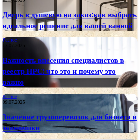
Дверь в душевую на заказ:как выбрать
идеальное решение для вашей ванной
Разное
13.07.2025
Важность внесения специалистов в
реестр НРС: что это и почему это
важно
Разное
09.07.2025
Значение грузоперевозок для бизнеса и
экономики