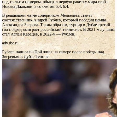
под третьим номером, обыграл первую ракетку мира серба
Новака Джоковича со счетом 6:4, 6:4.
В решающем матче соперником Медведева станет
соотечественник Андрей Рублев, который победил немца
Александра Зверева. Таким образом, турнир в Дубае третий
год подряд выиграет российский теннисист. В 2021-м лучшим
стал Аслан Карацев, в 2022-м — Рублев.
adv.rbc.ru
Рублев написал: «Цой жив» на камере после победы над
Зверевым в Дубае
Теннис