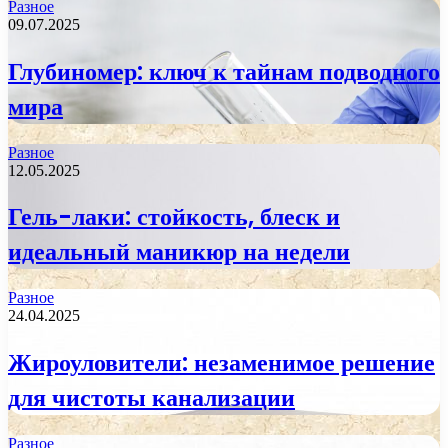
Разное
09.07.2025
Глубиномер: ключ к тайнам подводного
мира
Разное
12.05.2025
Гель-лаки: стойкость, блеск и
идеальный маникюр на недели
Разное
24.04.2025
Жироуловители: незаменимое решение
для чистоты канализации
Разное