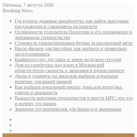
Пятница, 7 августа 2026
Breaking News
Где купить дешевые авиабилеты: как найти выгодные
предложения и сэкономить на перелете
Особенности утеплителя Политерм и его применение в
деревянном строительстве
Стоимость торкретирования бетона за квадратный метр
Насос-фильтр для бассейна: как выбрать и правильно
эксплуатировать
Брафритид:что это такое и зачем он нужен сегодня
Дом из газобетона под ключ в Московской
области:тепло,скорость и экономия в одном проекте
Дверь в душевую на заказ:как выбрать идеальное
решение для вашей ванной
Как выбрать идеальный проект дома или коттеджа:
советы и реальность
Важность внесения специалистов в реестр НРС: что это
и почему это важно
Значение грузоперевозок для бизнеса и экономики
Sidebar
Random
Article
Log
In