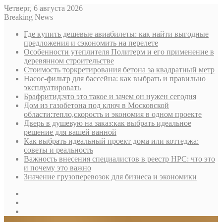
Четверг, 6 августа 2026
Breaking News
Где купить дешевые авиабилеты: как найти выгодные
предложения и сэкономить на перелете
Особенности утеплителя Политерм и его применение в
деревянном строительстве
Стоимость торкретирования бетона за квадратный метр
Насос-фильтр для бассейна: как выбрать и правильно
эксплуатировать
Брафритид:что это такое и зачем он нужен сегодня
Дом из газобетона под ключ в Московской
области:тепло,скорость и экономия в одном проекте
Дверь в душевую на заказ:как выбрать идеальное
решение для вашей ванной
Как выбрать идеальный проект дома или коттеджа:
советы и реальность
Важность внесения специалистов в реестр НРС: что это
и почему это важно
Значение грузоперевозок для бизнеса и экономики
Sidebar
Random
Article
Log
In