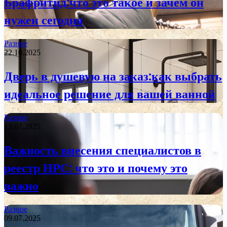
Брафритид:что это такое и зачем он
нужен сегодня
Разное
22.10.2025
Дверь в душевую на заказ:как выбрать
идеальное решение для вашей ванной
Разное
13.07.2025
Важность внесения специалистов в
реестр НРС: что это и почему это
важно
Разное
09.07.2025