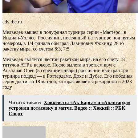
adv.rbc.ru
Медведев вышел в полуфинал турнира серии «Мастерс» в
Индиан-Уэллсе. Россиянин, посеянный на турнире под пятым
номером, в 1/4 финала обыграл Давидович-Фокину, 28-ю
ракетку мира, со счетом 6:3, 7:5.
Медведев является шестой ракеткой мира, на его счету 18
титулов ATP в карьере. После вылета в третьем круге
Australian Open (в середине января) россиянин выиграл три
турнира подряд — в Роттердаме, Дохе и Дубае. Его победная
серия достигла 18 матчей, которая является рекордной в 2023
году.
Читать также:
Хоккеисты «Ак Барса» и «Авангарда»
устроили потасовку в матче. Видео :: Хоккей :: РБК
Спорт