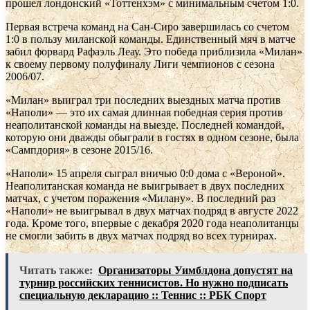
прошел лондонский «Тоттенхэм» с минимальным счетом 1:0.
Первая встреча команд на Сан-Сиро завершилась со счетом
1:0 в пользу миланской команды. Единственный мяч в матче
забил форвард Рафаэль Леау. Это победа приблизила «Милан»
к своему первому полуфиналу Лиги чемпионов с сезона
2006/07.
«Милан» выиграл три последних выездных матча против
«Наполи» — это их самая длинная победная серия против
неаполитанской команды на выезде. Последней командой,
которую они дважды обыграли в гостях в одном сезоне, была
«Сампдория» в сезоне 2015/16.
«Наполи» 15 апреля сыграл вничью 0:0 дома с «Вероной».
Неаполитанская команда не выигрывает в двух последних
матчах, с учетом поражения «Милану». В последний раз
«Наполи» не выигрывал в двух матчах подряд в августе 2022
года. Кроме того, впервые с декабря 2020 года неаполитанцы
не смогли забить в двух матчах подряд во всех турнирах.
Читать также:
Организаторы Уимблдона допустят на
турнир российских теннисистов. Но нужно подписать
специальную декларацию :: Теннис :: РБК Спорт