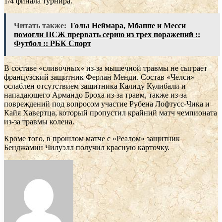
1/4 финала турнира.
Читать также:
Голы Неймара, Мбаппе и Месси
помогли ПСЖ прервать серию из трех поражений ::
Футбол :: РБК Спорт
В составе «сливочных» из-за мышечной травмы не сыграет
французский защитник Ферлан Менди. Состав «Челси»
ослаблен отсутствием защитника Калиду Кулибали и
нападающего Армандо Броха из-за травм, также из-за
повреждений под вопросом участие Рубена Лофтусс-Чика и
Кайя Хавертца, который пропустил крайний матч чемпионата
из-за травмы колена.
Кроме того, в прошлом матче с «Реалом» защитник
Бенджамин Чилуэлл получил красную карточку.