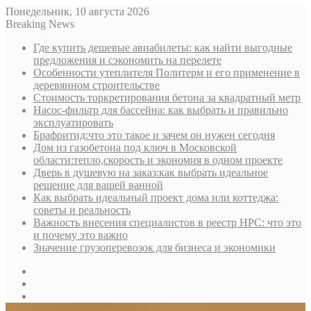
Понедельник, 10 августа 2026
Breaking News
Где купить дешевые авиабилеты: как найти выгодные
предложения и сэкономить на перелете
Особенности утеплителя Политерм и его применение в
деревянном строительстве
Стоимость торкретирования бетона за квадратный метр
Насос-фильтр для бассейна: как выбрать и правильно
эксплуатировать
Брафритид:что это такое и зачем он нужен сегодня
Дом из газобетона под ключ в Московской
области:тепло,скорость и экономия в одном проекте
Дверь в душевую на заказ:как выбрать идеальное
решение для вашей ванной
Как выбрать идеальный проект дома или коттеджа:
советы и реальность
Важность внесения специалистов в реестр НРС: что это
и почему это важно
Значение грузоперевозок для бизнеса и экономики
Sidebar
Random
Article
Log
In