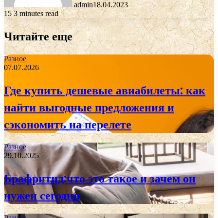
admin
18.04.2023
15
3 minutes read
Читайте еще
Разное
07.07.2026
Где купить дешевые авиабилеты: как
найти выгодные предложения и
сэкономить на перелете
Разное
29.10.2025
Брафритид:что это такое и зачем он
нужен сегодня
Разное