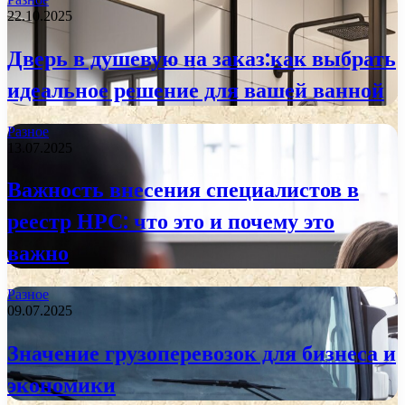
22.10.2025
Дверь в душевую на заказ:как выбрать
идеальное решение для вашей ванной
Разное
13.07.2025
Важность внесения специалистов в
реестр НРС: что это и почему это
важно
Разное
09.07.2025
Значение грузоперевозок для бизнеса и
экономики