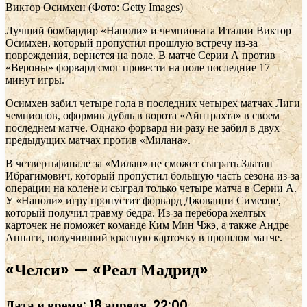
Виктор Осимхен
(Фото: Getty Images)
Лучший бомбардир «Наполи» и чемпионата Италии Виктор
Осимхен, который пропустил прошлую встречу из-за
повреждения, вернется на поле. В матче Серии А против
«Вероны» форвард смог провести на поле последние 17
минут игры.
Осимхен забил четыре гола в последних четырех матчах Лиги
чемпионов, оформив дубль в ворота «Айнтрахта» в своем
последнем матче. Однако форвард ни разу не забил в двух
предыдущих матчах против «Милана».
В четвертьфинале за «Милан» не сможет сыграть Златан
Ибрагимович, который пропустил большую часть сезона из-за
операции на колене и сыграл только четыре матча в Серии А.
У «Наполи» игру пропустит форвард Джованни Симеоне,
который получил травму бедра. Из-за перебора желтых
карточек не поможет команде Ким Мин Чжэ, а также Андре
Аннаги, получивший красную карточку в прошлом матче.
«Челси» — «Реал Мадрид»
Дата и время: 18 апреля, 22:00