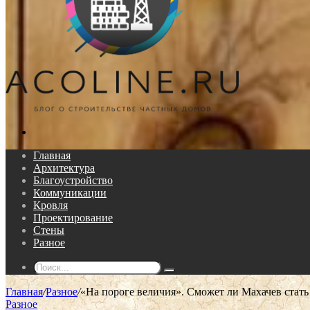
Поиск...
Главная
Архитектура
Благоустройство
Коммуникации
Кровля
Проектирование
Стены
Разное
Поиск...
Главная
/
Разное
/
«На пороге величия». Сможет ли Махачев стать
Разное