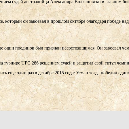
нием судей австралийца Александра Волкановски в главном бою
се, который он завоевал в прошлом октябре благодаря победе на
ще один поединок был признан несостоявшимся. Он завоевал чем
на турнире UFC 286 решением судей и защитил свой титул чемпи
сь еще один раз в декабре 2015 года: Усман тогда победил еди