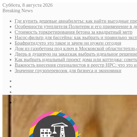
Суббота, 8 августа 2026
Breaking News
Где купить дешевые авиабилеты: как найти выгодные пре
Особенности утеплителя Политерм и его применение в д
Стоимость торкретирования бетона за квадратный метр
Насос-фильтр для бассейна: как выбрать и правильно экс
Брафритид:что это такое и зачем он нужен сегодня
Дом из газобетона под ключ в Московской области:тепло,
Дверь в душевую на заказ:как выбрать идеальное решени
Как выбрать идеальный проект дома или коттеджа: совет
Важность внесения специалистов в реестр НРС: что это 
Значение грузоперевозок для бизнеса и экономики
Sidebar
Random
Article
Log
In
Меню