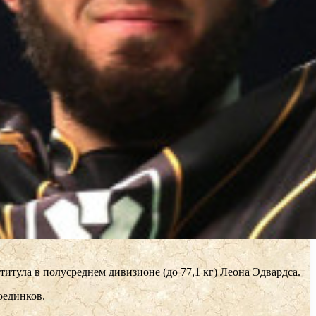
итула в полусреднем дивизионе (до 77,1 кг) Леона Эдвардса.
оединков.