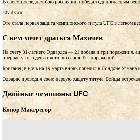
В своем последнем бою россиянин победил единогласным реше
adv.rbc.ru
Это стала первая защита чемпионского титула UFC в легком ве
С кем хочет драться Махачев
На счету 31-летнего Эдвардса — 21 победа и три поражения, е
прервав у того девятилетнюю серию без поражений.
Британец в ночь на 19 марта вновь победил в Лондоне Усмана 
Эдвардс проводил свою первую защиту титула. Бойцы встречали
Двойные чемпионы UFC
Конор Макгрегор