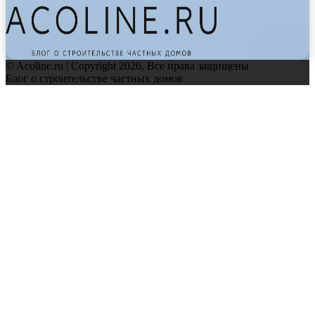
© Acoline.ru | Copyright 2026, Все права защищены
Блог о строительстве частных домов
Facebook
Twitter
WhatsApp
Telegram
Back
to
top
button