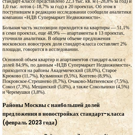
стандарт-классе представлено 22,3 тыс. кв. м (–28,8% за год) и
1,0 тыс. лотов (–18,7% за год) в 20 проектах. Об этом в
поступившем в редакцию исследовании сообщили аналитики
компании «НДВ Супермаркет Недвижимости».
Большая часть экспозиции приходится на квартиры — 51,1%
в семи проектах, еще 48,9% — апартаменты в 13 проектах,
уточнили аналитики. В общем объеме предложения
московских новостроек доля стандарт-класса составляет 2%
площади, говорится в исследовании.
Основной объем квартир и апартаментов стандарт-класса с
долей 84,9%, по данным «НДВ Супермаркет Недвижимости»,
приходится на районы Академический (18,0%), Старое
Крюково (11,7%), Кузьминки (9,5%), Коптево (8,9%),
Покровское-Стрешнево (8,7%), Очаково-Матвеевское (7,5%),
Сокол (7,3%), Мещанский (5,0%), а также Сокольники (4,5%)
и Черемушки (3,8%).
Районы Москвы с наибольшей долей
предложения в новостройках стандарт-класса
(февраль 2023 года)