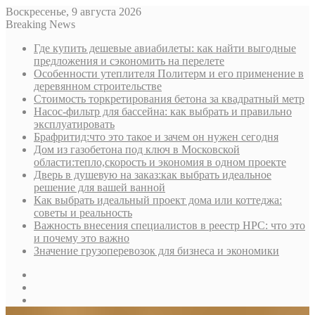
Воскресенье, 9 августа 2026
Breaking News
Где купить дешевые авиабилеты: как найти выгодные
предложения и сэкономить на перелете
Особенности утеплителя Политерм и его применение в
деревянном строительстве
Стоимость торкретирования бетона за квадратный метр
Насос-фильтр для бассейна: как выбрать и правильно
эксплуатировать
Брафритид:что это такое и зачем он нужен сегодня
Дом из газобетона под ключ в Московской
области:тепло,скорость и экономия в одном проекте
Дверь в душевую на заказ:как выбрать идеальное
решение для вашей ванной
Как выбрать идеальный проект дома или коттеджа:
советы и реальность
Важность внесения специалистов в реестр НРС: что это
и почему это важно
Значение грузоперевозок для бизнеса и экономики
Sidebar
Random
Article
Log
In