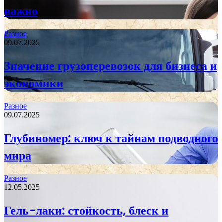
важно
Разное
09.07.2025
Значение грузоперевозок для бизнеса и
экономики
Разное
09.07.2025
Глубиномер: ключ к тайнам подводного
мира
Разное
12.05.2025
Гель-лаки: стойкость, блеск и