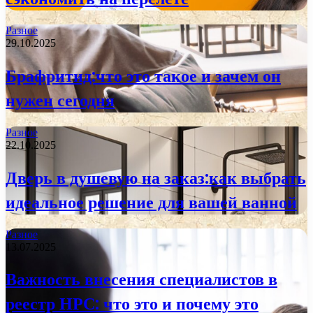
Разное
29.10.2025
Брафритид:что это такое и зачем он
нужен сегодня
Разное
22.10.2025
Дверь в душевую на заказ:как выбрать
идеальное решение для вашей ванной
Разное
13.07.2025
Важность внесения специалистов в
реестр НРС: что это и почему это