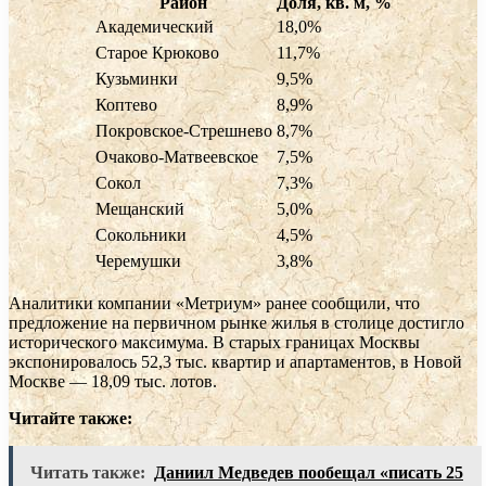
Район
Доля, кв. м, %
Академический
18,0%
Старое Крюково
11,7%
Кузьминки
9,5%
Коптево
8,9%
Покровское-Стрешнево
8,7%
Очаково-Матвеевское
7,5%
Сокол
7,3%
Мещанский
5,0%
Сокольники
4,5%
Черемушки
3,8%
Аналитики компании «Метриум» ранее сообщили, что
предложение на первичном рынке жилья в столице достигло
исторического максимума. В старых границах Москвы
экспонировалось 52,3 тыс. квартир и апартаментов, в Новой
Москве — 18,09 тыс. лотов.
Читайте также:
Читать также:
Даниил Медведев пообещал «писать 25