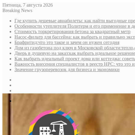
Пятница, 7 августа 2026
Breaking News
Где купить дешевые авиабилеты: как найти выгодные пре
Особенности утеплителя Политерм и его применение в д
Стоимость торкретирования бетона за квадратный метр
Насос-фильтр для бассейна: как выбрать и правильно экс
Брафритид:что это такое и зачем он нужен сегодня
Дом из газобетона под ключ в Московской области:тепло,
Дверь в душевую на заказ:как выбрать идеальное решени
Как выбрать идеальный проект дома или коттеджа: совет
Важность внесения специалистов в реестр НРС: что это 
Значение грузоперевозок для бизнеса и экономики
Sidebar
Random
Article
Log
In
Меню