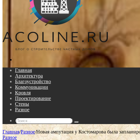
Поиск...
Главная
Архитектура
Благоустройство
Коммуникации
Кровля
Проектирование
Стены
Разное
Поиск...
Главная
/
Разное
/
Новая ампутация у Костомарова была запланиро
Разное