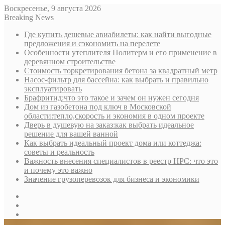
Воскресенье, 9 августа 2026
Breaking News
Где купить дешевые авиабилеты: как найти выгодные
предложения и сэкономить на перелете
Особенности утеплителя Политерм и его применение в
деревянном строительстве
Стоимость торкретирования бетона за квадратный метр
Насос-фильтр для бассейна: как выбрать и правильно
эксплуатировать
Брафритид:что это такое и зачем он нужен сегодня
Дом из газобетона под ключ в Московской
области:тепло,скорость и экономия в одном проекте
Дверь в душевую на заказ:как выбрать идеальное
решение для вашей ванной
Как выбрать идеальный проект дома или коттеджа:
советы и реальность
Важность внесения специалистов в реестр НРС: что это
и почему это важно
Значение грузоперевозок для бизнеса и экономики
Sidebar
Random
Article
Log
In