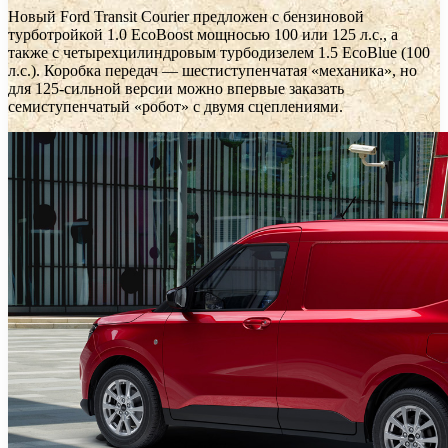
Новый Ford Transit Courier предложен с бензиновой
турботройкой 1.0 EcoBoost мощносью 100 или 125 л.с., а
также с четырехцилиндровым турбодизелем 1.5 EcoBlue (100
л.с.). Коробка передач — шестиступенчатая «механика», но
для 125-сильной версии можно впервые заказать
семиступенчатый «робот» с двумя сцеплениями.