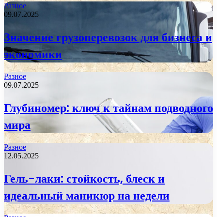
Разное
09.07.2025
Значение грузоперевозок для бизнеса и
экономики
Разное
09.07.2025
Глубиномер: ключ к тайнам подводного
мира
Разное
12.05.2025
Гель-лаки: стойкость, блеск и
идеальный маникюр на недели