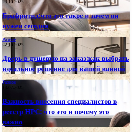
29.10.2025
Брафритид:что это такое и зачем он
нужен сегодня
Разное
22.10.2025
Дверь в душевую на заказ:как выбрать
идеальное решение для вашей ванной
Разное
13.07.2025
Важность внесения специалистов в
реестр НРС: что это и почему это
важно