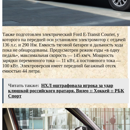
Также подготовлен электрический Ford E-Transit Courier, у
которого на передней оси установлен электромотор с отдачей
136 л.с. и 290 Нм. Емкость тяговой батареи и дальность хода
пока не обнародованы. Предусмотрен режим езды «в одну
педаль», максимальная скорость — 145 км/ч. Мощность
зарядки переменного тока — 11 кВт, а постоянного тока —
100 кВт. Электроверсия имеет передний багажный отсек
емкостью 44 литра.
Читать также:
НХЛ оштрафовала игрока за удар
клюшкой российского вратаря. Видео :: Хоккей :: РБК
Спорт