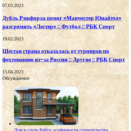
07.03.2023
Дубль Рэшфорда помог «Манчестер Юнайтед»
разгромить «Лестер» :: Футбол :: РБК Спорт
19.02.2023
Шестая страна отказалась от турниров по
фехтованию из-за России :: Другие :: РБК Спорт
15.04.2023
Обсуждаемое
Дом в стиле Райта: особенности строительства