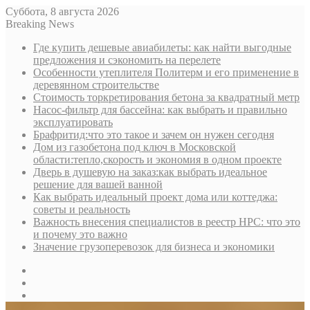
Суббота, 8 августа 2026
Breaking News
Где купить дешевые авиабилеты: как найти выгодные
предложения и сэкономить на перелете
Особенности утеплителя Политерм и его применение в
деревянном строительстве
Стоимость торкретирования бетона за квадратный метр
Насос-фильтр для бассейна: как выбрать и правильно
эксплуатировать
Брафритид:что это такое и зачем он нужен сегодня
Дом из газобетона под ключ в Московской
области:тепло,скорость и экономия в одном проекте
Дверь в душевую на заказ:как выбрать идеальное
решение для вашей ванной
Как выбрать идеальный проект дома или коттеджа:
советы и реальность
Важность внесения специалистов в реестр НРС: что это
и почему это важно
Значение грузоперевозок для бизнеса и экономики
Sidebar
Random
Article
Log
In