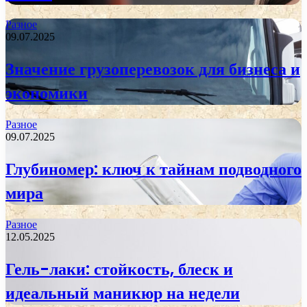
Разное
09.07.2025
Значение грузоперевозок для бизнеса и
экономики
Разное
09.07.2025
Глубиномер: ключ к тайнам подводного
мира
Разное
12.05.2025
Гель-лаки: стойкость, блеск и
идеальный маникюр на недели