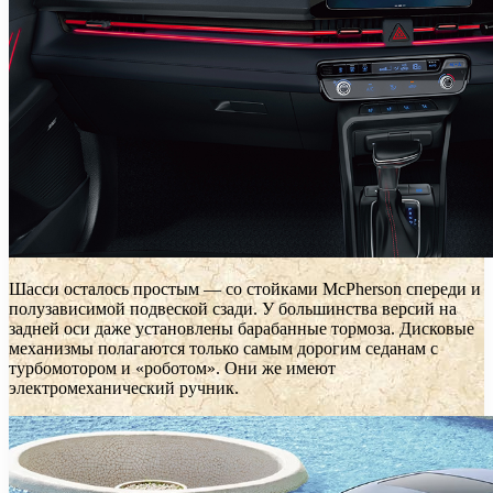
Шасси осталось простым — со стойками McPherson спереди и
полузависимой подвеской сзади. У большинства версий на
задней оси даже установлены барабанные тормоза. Дисковые
механизмы полагаются только самым дорогим седанам с
турбомотором и «роботом». Они же имеют
электромеханический ручник.