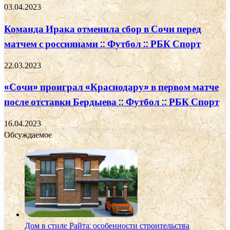
03.04.2023
Команда Ирака отменила сбор в Сочи перед
матчем с россиянами :: Футбол :: РБК Спорт
22.03.2023
«Сочи» проиграл «Краснодару» в первом матче
после отставки Бердыева :: Футбол :: РБК Спорт
16.04.2023
Обсуждаемое
Дом в стиле Райта: особенности строительства