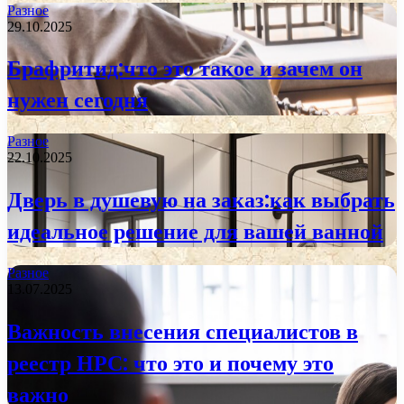
Разное
29.10.2025
Брафритид:что это такое и зачем он
нужен сегодня
Разное
22.10.2025
Дверь в душевую на заказ:как выбрать
идеальное решение для вашей ванной
Разное
13.07.2025
Важность внесения специалистов в
реестр НРС: что это и почему это
важно