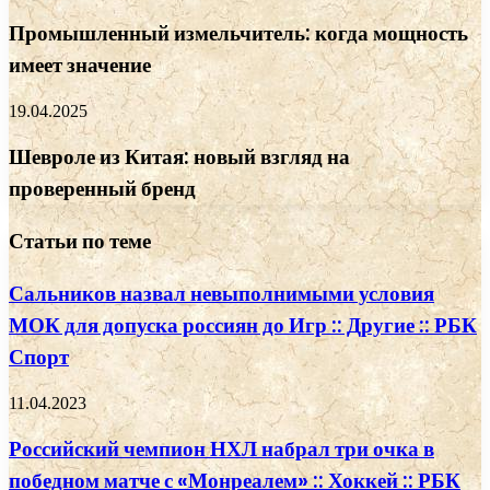
Промышленный измельчитель: когда мощность
имеет значение
19.04.2025
Шевроле из Китая: новый взгляд на
проверенный бренд
Статьи по теме
Сальников назвал невыполнимыми условия
МОК для допуска россиян до Игр :: Другие :: РБК
Спорт
11.04.2023
Российский чемпион НХЛ набрал три очка в
победном матче с «Монреалем» :: Хоккей :: РБК