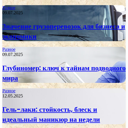
Разное
09.07.2025
Значение грузоперевозок для бизнеса и
экономики
Разное
09.07.2025
Глубиномер: ключ к тайнам подводного
мира
Разное
12.05.2025
Гель-лаки: стойкость, блеск и
идеальный маникюр на недели