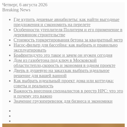
Четверг, 6 августа 2026
Breaking News
Где купить дешевые авиабилеты: как найти выгодные
предложения и сэкономить на перелете
Особенности утеплителя Политерм и его применение в
деревянном строительстве
Стоимость торкретирования бетона за квадратный метр
Насос-фильтр для бассейна: как выбрать и правильно
эксплуатировать
Брафритид:что это такое и зачем он нужен сегодня
Дом из газобетона под ключ в Московской
области:тепло,скорость и экономия в одном проекте
Дверь в душевую на заказ:как выбрать идеальное
решение для вашей ванной
Как выбрать идеальный проект дома или коттеджа:
советы и реальность
Важность внесения специалистов в реестр НРС: что это
и почему это важно
Значение грузоперевозок для бизнеса и экономики
Sidebar
Random
Article
Log
In