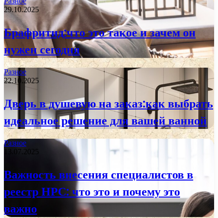
Разное
29.10.2025
Брафритид:что это такое и зачем он
нужен сегодня
Разное
22.10.2025
Дверь в душевую на заказ:как выбрать
идеальное решение для вашей ванной
Разное
13.07.2025
Важность внесения специалистов в
реестр НРС: что это и почему это
важно