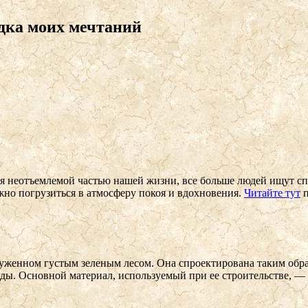
едка моих мечтаний
ся неотъемлемой частью нашей жизни, все больше людей ищут сп
жно погрузиться в атмосферу покоя и вдохновения.
Читайте тут
п
руженном густым зеленым лесом. Она спроектирована таким обр
ы. Основной материал, используемый при ее строительстве, — э