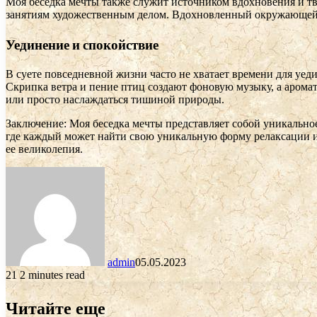
Моя беседка мечты также служит источником вдохновения и тв
занятиям художественным делом. Вдохновленный окружающей п
Уединение и спокойствие
В суете повседневной жизни часто не хватает времени для уед
Скрипка ветра и пение птиц создают фоновую музыку, а арома
или просто наслаждаться тишиной природы.
Заключение: Моя беседка мечты представляет собой уникальное
где каждый может найти свою уникальную форму релаксации и
ее великолепия.
admin
05.05.2023
21
2 minutes read
Читайте еще