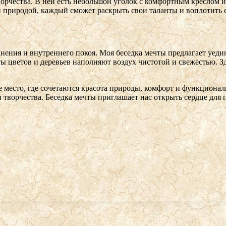
орчества. В ней есть небольшой уголок с комфортным креслом и
риродой, каждый сможет раскрыть свои таланты и воплотить с
инения и внутреннего покоя. Моя беседка мечты предлагает уеди
ты цветов и деревьев наполняют воздух чистотой и свежестью. 
 место, где сочетаются красота природы, комфорт и функционал
 творчества. Беседка мечты приглашает нас открыть сердце дл