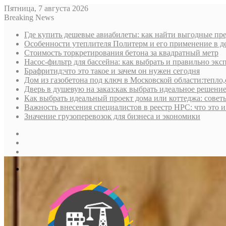
Пятница, 7 августа 2026
Breaking News
Где купить дешевые авиабилеты: как найти выгодные пре
Особенности утеплителя Политерм и его применение в д
Стоимость торкретирования бетона за квадратный метр
Насос-фильтр для бассейна: как выбрать и правильно экс
Брафритид:что это такое и зачем он нужен сегодня
Дом из газобетона под ключ в Московской области:тепло,
Дверь в душевую на заказ:как выбрать идеальное решени
Как выбрать идеальный проект дома или коттеджа: совет
Важность внесения специалистов в реестр НРС: что это 
Значение грузоперевозок для бизнеса и экономики
Sidebar
Random
Article
Log
In
Меню