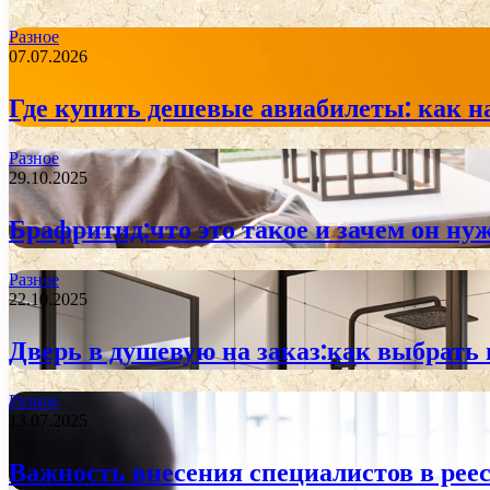
Разное
07.07.2026
Где купить дешевые авиабилеты: как н
Разное
29.10.2025
Брафритид:что это такое и зачем он ну
Разное
22.10.2025
Дверь в душевую на заказ:как выбрать
Разное
13.07.2025
Важность внесения специалистов в реес