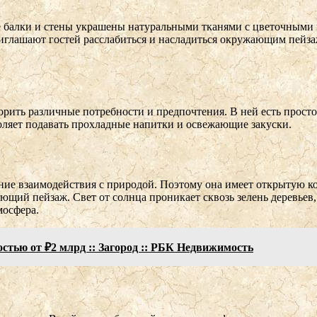
е балки и стены украшены натуральными тканями с цветочными 
иглашают гостей расслабиться и насладиться окружающим пейзаж
орить различные потребности и предпочтения. В ней есть просто
оляет подавать прохладные напитки и освежающие закуски.
ение взаимодействия с природой. Поэтому она имеет открытую
щий пейзаж. Свет от солнца проникает сквозь зелень деревьев, 
мосфера.
стью от ₽2 млрд :: Загород :: РБК Недвижимость