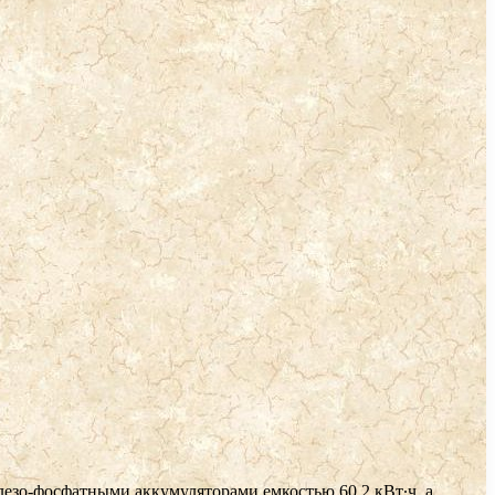
лезо-фосфатными аккумуляторами емкостью 60,2 кВт∙ч, а