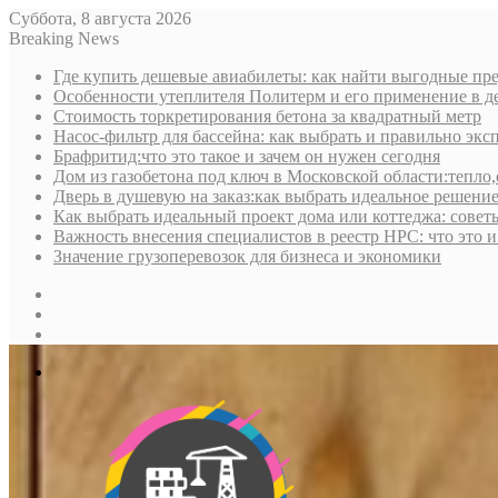
Суббота, 8 августа 2026
Breaking News
Где купить дешевые авиабилеты: как найти выгодные пре
Особенности утеплителя Политерм и его применение в д
Стоимость торкретирования бетона за квадратный метр
Насос-фильтр для бассейна: как выбрать и правильно экс
Брафритид:что это такое и зачем он нужен сегодня
Дом из газобетона под ключ в Московской области:тепло,
Дверь в душевую на заказ:как выбрать идеальное решени
Как выбрать идеальный проект дома или коттеджа: совет
Важность внесения специалистов в реестр НРС: что это 
Значение грузоперевозок для бизнеса и экономики
Sidebar
Random
Article
Log
In
Меню