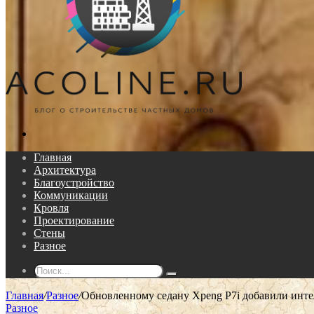
Поиск...
Главная
Архитектура
Благоустройство
Коммуникации
Кровля
Проектирование
Стены
Разное
Поиск...
Главная
/
Разное
/
Обновленному седану Xpeng P7i добавили инте
Разное