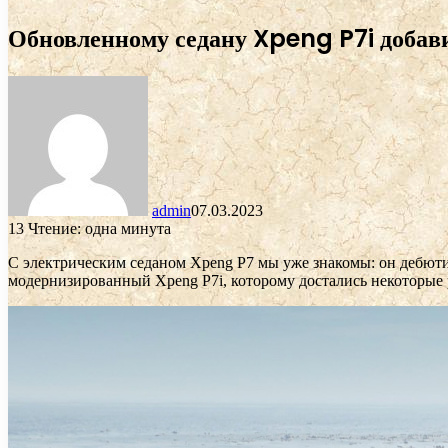
Обновленному седану Xpeng P7i добав
admin
07.03.2023
13
Чтение: одна минута
С электрическим седаном Xpeng P7 мы уже знакомы: он дебюти
модернизированный Xpeng P7i, которому достались некоторые