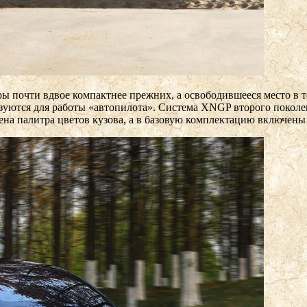
ы почти вдвое компактнее прежних, а освободившееся место в т
зуются для работы «автопилота». Система XNGP второго поколен
ена палитра цветов кузова, а в базовую комплектацию включены