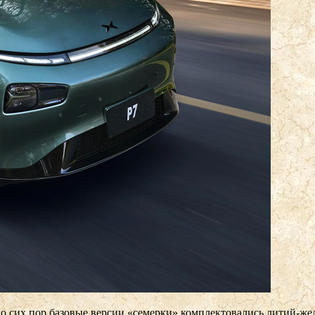
о сих пор базовые версии «семерки» комплектовались литий-же