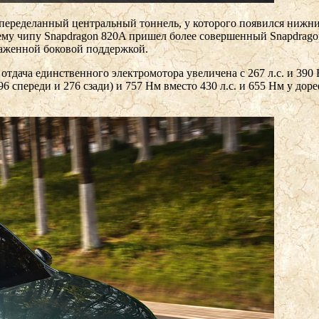
 переделанный центральный тоннель, у которого появился нижни
му чипу Snapdragon 820A пришел более совершенный Snapdragon
раженной боковой поддержкой.
отдача единственного электромотора увеличена с 267 л.с. и 390
196 спереди и 276 сзади) и 757 Нм вместо 430 л.с. и 655 Нм у д