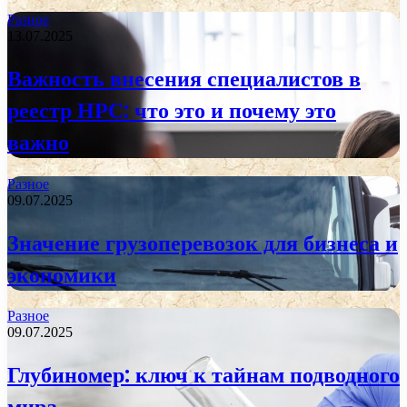
Разное
13.07.2025
Важность внесения специалистов в
реестр НРС: что это и почему это
важно
Разное
09.07.2025
Значение грузоперевозок для бизнеса и
экономики
Разное
09.07.2025
Глубиномер: ключ к тайнам подводного
мира