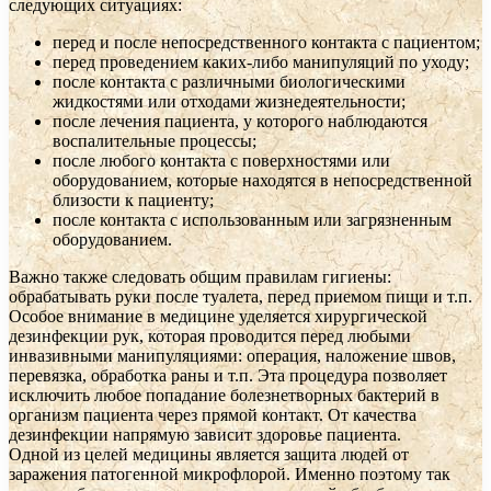
следующих ситуациях:
перед и после непосредственного контакта с пациентом;
перед проведением каких-либо манипуляций по уходу;
после контакта с различными биологическими
жидкостями или отходами жизнедеятельности;
после лечения пациента, у которого наблюдаются
воспалительные процессы;
после любого контакта с поверхностями или
оборудованием, которые находятся в непосредственной
близости к пациенту;
после контакта с использованным или загрязненным
оборудованием.
Важно также следовать общим правилам гигиены:
обрабатывать руки после туалета, перед приемом пищи и т.п.
Особое внимание в медицине уделяется хирургической
дезинфекции рук, которая проводится перед любыми
инвазивными манипуляциями: операция, наложение швов,
перевязка, обработка раны и т.п. Эта процедура позволяет
исключить любое попадание болезнетворных бактерий в
организм пациента через прямой контакт. От качества
дезинфекции напрямую зависит здоровье пациента.
Одной из целей медицины является защита людей от
заражения патогенной микрофлорой. Именно поэтому так