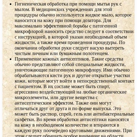
Гигиеническая обработка при помощи мытья рук с
мылом. В медицинских учреждениях для этой
процедуры обычно используется жидкое мыло, которое
наносится на кожу при помощи дозатора. Для
максимально эффективной борьбы с патогенной
микрофлорой наносить средство следует в соответствии
с инструкцией, в которой указан необходимый объем
жидкости, а также время проведения процедуры. По
окончании обработки руки следует насухо вытереть
чистым личным или бумажным полотенцем.
Применение кожных антисептиков. Такие средства
обычно представляют собой специальные жидкости,
уничтожающие патогенную микрофлору. Ими обычно
обрабатываются кисти рук и другие открытые участки
кожи, которые могут войти в непосредственный контакт
с пациентом. В их составе может быть спирт,
агрессивно воздействующий на любые органические
микроэлементы, или другие вещества с
антисептическим эффектом. Также они могут
отличаться друг от друга и по форме выпуска. Это
может быть раствор, спрей, гель или антибактериальные
салфетки. Во время обработки антисептики наносятся
на кожу в необходимом количестве и втираются в
каждую руку поочередно круговыми движениями. При
этом следует обращать особое внимание на области