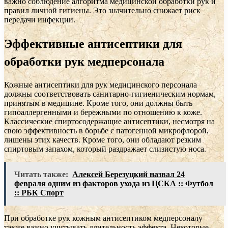
важно соблюдение алгоритма медицинской обработки рук и
правил личной гигиены. Это значительно снижает риск
передачи инфекции.
Эффективные антисептики для
обработки рук медперсонала
Кожные антисептики для рук медицинского персонала
должны соответствовать санитарно-гигиеническим нормам,
принятым в медицине. Кроме того, они должны быть
гипоаллергенными и бережными по отношению к коже.
Классические спиртосодержащие антисептики, несмотря на
свою эффективность в борьбе с патогенной микрофлорой,
лишены этих качеств. Кроме того, они обладают резким
спиртовым запахом, который раздражает слизистую носа.
Читать также:
Алексей Березуцкий назвал 24
февраля одним из факторов ухода из ЦСКА :: Футбол
:: РБК Спорт
При обработке рук кожным антисептиком медперсоналу
также важно учитывать длительность эффекта. Некоторые