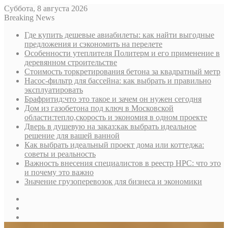
Суббота, 8 августа 2026
Breaking News
Где купить дешевые авиабилеты: как найти выгодные
предложения и сэкономить на перелете
Особенности утеплителя Политерм и его применение в
деревянном строительстве
Стоимость торкретирования бетона за квадратный метр
Насос-фильтр для бассейна: как выбрать и правильно
эксплуатировать
Брафритид:что это такое и зачем он нужен сегодня
Дом из газобетона под ключ в Московской
области:тепло,скорость и экономия в одном проекте
Дверь в душевую на заказ:как выбрать идеальное
решение для вашей ванной
Как выбрать идеальный проект дома или коттеджа:
советы и реальность
Важность внесения специалистов в реестр НРС: что это
и почему это важно
Значение грузоперевозок для бизнеса и экономики
Sidebar
Random
Article
Log
In