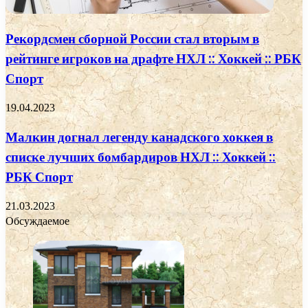
Рекордсмен сборной России стал вторым в
рейтинге игроков на драфте НХЛ :: Хоккей :: РБК
Спорт
19.04.2023
Малкин догнал легенду канадского хоккея в
списке лучших бомбардиров НХЛ :: Хоккей ::
РБК Спорт
21.03.2023
Обсуждаемое