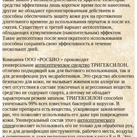
средства эффективны лишь короткое время после нанесения,
другие же обладают пролонгированным действием и
способны обеспечивать защиту кожи рук на протяжении
длительного времени до использования перчаток и после их
снятия. Существует и третий вариант антисептиков,
обладающих кумулятивным (накопительным) эффектом.
Такие антисептики после многократного использования
способны сохранять свою эффективность в течение
нескольких дней.
Компания ООО «РОСБИО » производит
универсальное
антисептическое средство
ТРИГЕКСИЛОН,
отлично подходящий как для бытового использования, так и
для дезинфекции рук медработников. Это средство абсолютно
безопасно для кожи, не вызывает жжения или аллергии за
счет отсутствия в составе токсичных и агрессивных веществ.
средство не содержит спирта, а потому не обладает
характерным резким запахом. ТРИГЕКСИЛОН способен
уничтожать 99% всех известных бактерий и вирусов. В
составе препарата есть вещества, ускоряющие заживление
ран, что позволяет использовать его даже при повреждении
кожи. Универсальный состав этого
антисептического
спрея
позволяет использовать его не только для обработки рук,
но и для дезинфекции инструментов, рабочего места, воздуха
в помещении и даже медицинских отходов класса Б и В. Это