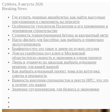
Суббота, 8 августа 2026
Breaking News
Где купить дешевые авиабилеты: как найти выгодные
предложения и сэкономить на перелете
Особенности утеплителя Политерм и его применение в
деревянном строительстве
Стоимость торкретирования бетона за квадратный метр
Насос-фильтр для бассейна: как выбрать и правильно
эксплуатировать
Брафритид:что это такое и зачем он нужен сегодня
Дом из газобетона под ключ в Московской
области:тепло,скорость и экономия в одном проекте
Дверь в душевую на заказ:как выбрать идеальное
решение для вашей ванной
Как выбрать идеальный проект дома или коттеджа:
советы и реальность
Важность внесения специалистов в реестр НРС: что это
и почему это важно
Значение грузоперевозок для бизнеса и экономики
Sidebar
Random
Article
Log
In