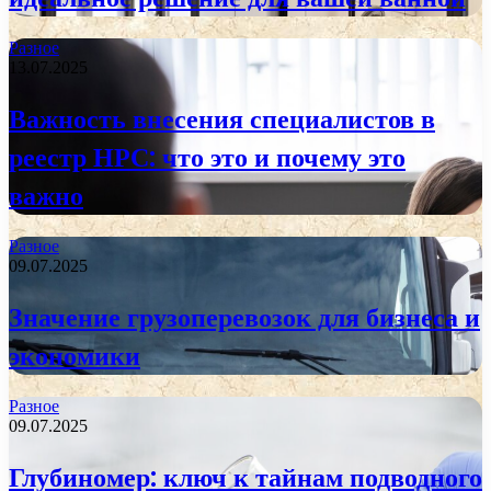
Разное
13.07.2025
Важность внесения специалистов в
реестр НРС: что это и почему это
важно
Разное
09.07.2025
Значение грузоперевозок для бизнеса и
экономики
Разное
09.07.2025
Глубиномер: ключ к тайнам подводного