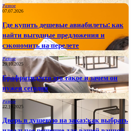
Разное
07.07.2026
Где купить дешевые авиабилеты: как
найти выгодные предложения и
сэкономить на перелете
Разное
29.10.2025
Брафритид:что это такое и зачем он
нужен сегодня
Разное
22.10.2025
Дверь в душевую на заказ:как выбрать
идеальное решение для вашей ванной