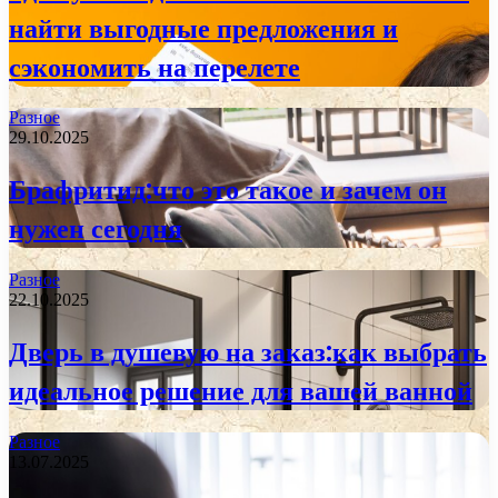
найти выгодные предложения и
сэкономить на перелете
Разное
29.10.2025
Брафритид:что это такое и зачем он
нужен сегодня
Разное
22.10.2025
Дверь в душевую на заказ:как выбрать
идеальное решение для вашей ванной
Разное
13.07.2025