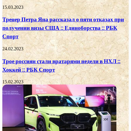
15.03.2023
Тренер Петра Яна рассказал о пяти отказах при
получении визы США :: Единоборства :: РБК
Спорт
24.02.2023
Трое россиян стали вратарями недели в НХЛ ::
Хоккей :: РБК Спорт
15.02.2023