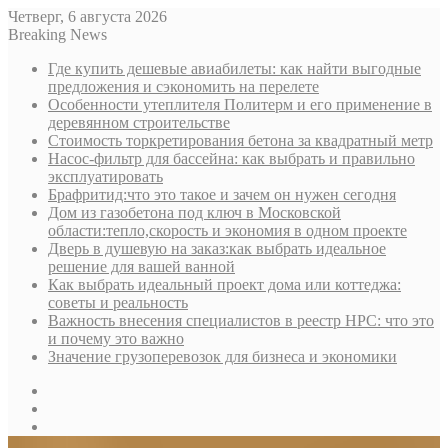
Четверг, 6 августа 2026
Breaking News
Где купить дешевые авиабилеты: как найти выгодные
предложения и сэкономить на перелете
Особенности утеплителя Политерм и его применение в
деревянном строительстве
Стоимость торкретирования бетона за квадратный метр
Насос-фильтр для бассейна: как выбрать и правильно
эксплуатировать
Брафритид:что это такое и зачем он нужен сегодня
Дом из газобетона под ключ в Московской
области:тепло,скорость и экономия в одном проекте
Дверь в душевую на заказ:как выбрать идеальное
решение для вашей ванной
Как выбрать идеальный проект дома или коттеджа:
советы и реальность
Важность внесения специалистов в реестр НРС: что это
и почему это важно
Значение грузоперевозок для бизнеса и экономики
Sidebar
Random
Article
Log
In