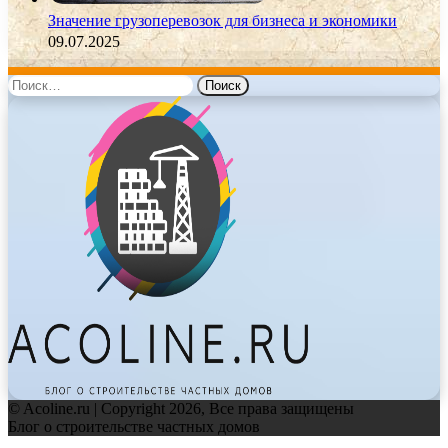
Значение грузоперевозок для бизнеса и экономики
09.07.2025
Найти:
© Acoline.ru | Copyright 2026, Все права защищены
Блог о строительстве частных домов
Facebook
Twitter
WhatsApp
Telegram
Back