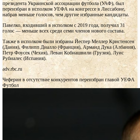
президента Украинской ассоциации футбола (УАФ), был
переизбран в исполком УЕФА на конгрессе в Лиссабоне,
набрав меньше голосов, чем другие избранные кандидаты.
Павелко, входивший в исполком с 2019 года, получил 31
голос — меньше всех среди семи членов нового состава.
Также в исполком были избраны Йеспер Меллер Кристенсен
(Дания), Филипп Диалло (Франция), Арманд Дука (Албания),
Петр Фоусек (Чехия), Леван Кобиашвили (Грузия), Луис
Рубиалес (Испания).
adv.rbc.ru
Чеферин в отсутствие конкурентов переизбран главой УЕФА
Футбол