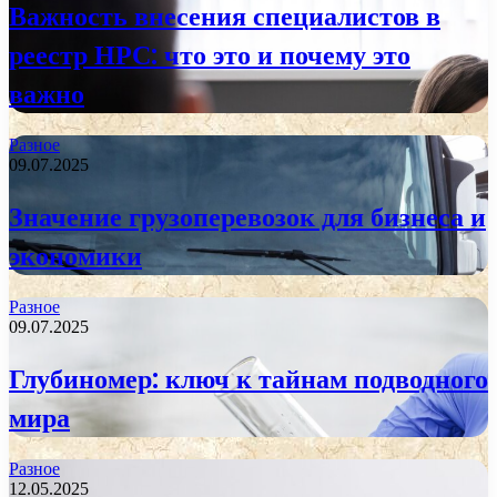
Важность внесения специалистов в
реестр НРС: что это и почему это
важно
Разное
09.07.2025
Значение грузоперевозок для бизнеса и
экономики
Разное
09.07.2025
Глубиномер: ключ к тайнам подводного
мира
Разное
12.05.2025