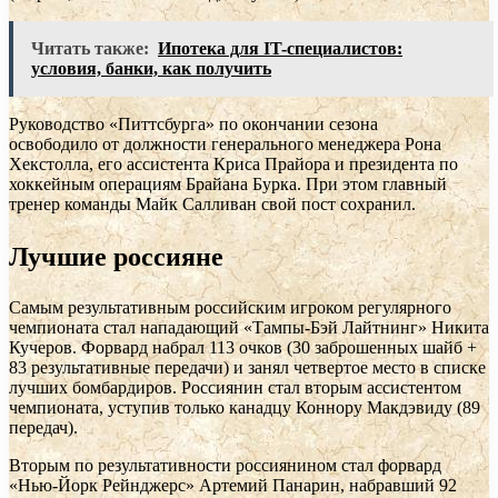
Читать также:
Ипотека для IT-специалистов:
условия, банки, как получить
Руководство «Питтсбурга» по окончании сезона
освободило от должности генерального менеджера Рона
Хекстолла, его ассистента Криса Прайора и президента по
хоккейным операциям Брайана Бурка. При этом главный
тренер команды Майк Салливан свой пост сохранил.
Лучшие россияне
Самым результативным российским игроком регулярного
чемпионата стал нападающий «Тампы-Бэй Лайтнинг» Никита
Кучеров. Форвард набрал 113 очков (30 заброшенных шайб +
83 результативные передачи) и занял четвертое место в списке
лучших бомбардиров. Россиянин стал вторым ассистентом
чемпионата, уступив только канадцу Коннору Макдэвиду (89
передач).
Вторым по результативности россиянином стал форвард
«Нью-Йорк Рейнджерс» Артемий Панарин, набравший 92