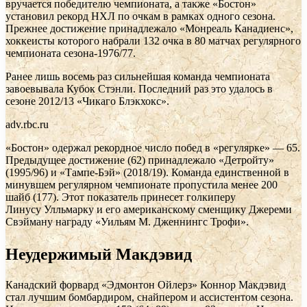
вручается победителю чемпионата, а также «Бостон»
установил рекорд НХЛ по очкам в рамках одного сезона.
Прежнее достижение принадлежало «Монреаль Канадиенс»,
хоккеисты которого набрали 132 очка в 80 матчах регулярного
чемпионата сезона-1976/77.
Ранее лишь восемь раз сильнейшая команда чемпионата
завоевывала Кубок Стэнли. Последний раз это удалось в
сезоне 2012/13 «Чикаго Блэкхокс».
adv.rbc.ru
«Бостон» одержал рекордное число побед в «регулярке» — 65.
Предыдущее достижение (62) принадлежало «Детройту»
(1995/96) и «Тампе-Бэй» (2018/19). Команда единственной в
минувшем регулярном чемпионате пропустила менее 200
шайб (177). Этот показатель принесет голкиперу
Линусу Улльмарку и его американскому сменщику Джереми
Свэйману награду «Уильям М. Дженнингс Трофи».
Неудержимый Макдэвид
Канадский форвард «Эдмонтон Ойлерз» Коннор Макдэвид
стал лучшим бомбардиром, снайпером и ассистентом сезона.