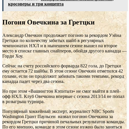
кросоверы и три концепта
Погоня Овечкина за Гретцки
Александр Овечкин продолжает погоню за рекордом Уэйна
Гретцки по количеству забитых шайб в регулярных
чемпионатах НХЛ и в нынешнем сезоне вышел на второе
место в списке главных снайперов, обойдя другого канадца —
Горди Хоу.
Сейчас на счету российского форварда 822 гола, до Гретцки
ему остается 72 шайбы. В этом сезоне Овечкин отметился 42
голами, если он продолжит забивать такими темпами, рекорд
канадца падет через два сезона.
Но при этом «Вашингтон Кэпиталз» не смог выйти в плей-
офф НХЛ. Клуб Овечкина впервые с сезона 2013/14 не попал
в розыгрыш турнира.
Популярный хоккейный эксперт, журналист NBC Sports
Washington Грант Паульсен назвал погоню Овечкина за
рекордом Гретцки причиной печальных результатов команды.
По его мнению, команде в этом сезоне нужно было заняться