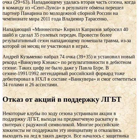
очка (29+63). Нападающему удалась вторая часть сезона, когда
в команду из «Сент-Луиса» в результате обмена перешел
партнер Панарина по молодежной сборной России на
чемпионате мира 2011 года Владимир Тарасенко.
Нападающий «Миннесоты» Кирилл Капризов забросил 40
шайб и сделал 35 голевых передач. Провести более
результативный сезон нападающему помешала травма, из-за
которой он месяц не участвовал в играх.
Андрей Кузьменко набрал 74 очка (39+35) и установил новый
рекорд «Ванкувер Кэнакс» по результативности в дебютном
сезоне. Таких цифр не было даже у Павла Буре. В
сезоне-1991/1992 легендарный российский форвард тоже
дебютировал в НХЛ в составе «Ванкувера» и смог отметиться
34 голами и 26 ассистами.
Отказ от акций в поддержку ЛГБТ
Некоторые клубы по ходу сезона устраивали акции в
поддержку ЛГБТ, выходя на предматчевую раскатку в
свитерах с радужной символикой. Многие российские
хоккеисты не поддержали эту инициативу и отказались
выходить на лед в таких джерси. Все началось с защитника