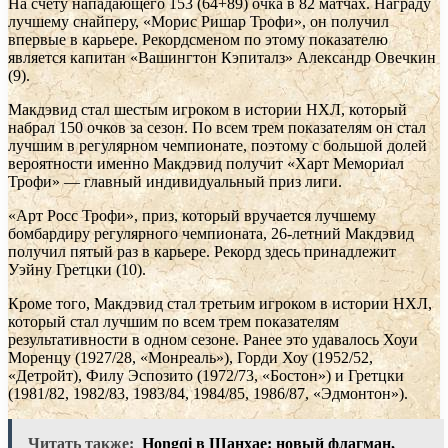
На счету нападающего 153 (64+89) очка в 82 матчах. Награду
лучшему снайперу, «Морис Ришар Трофи», он получил
впервые в карьере. Рекордсменом по этому показателю
является капитан «Вашингтон Кэпиталз» Александр Овечкин
(9).
Макдэвид стал шестым игроком в истории НХЛ, который
набрал 150 очков за сезон. По всем трем показателям он стал
лучшим в регулярном чемпионате, поэтому с большой долей
вероятности именно Макдэвид получит «Харт Мемориал
Трофи» — главный индивидуальный приз лиги.
«Арт Росс Трофи», приз, который вручается лучшему
бомбардиру регулярного чемпионата, 26-летний Макдэвид
получил пятый раз в карьере. Рекорд здесь принадлежит
Уэйну Гретцки (10).
Кроме того, Макдэвид стал третьим игроком в истории НХЛ,
который стал лучшим по всем трем показателям
результативности в одном сезоне. Ранее это удавалось Хоуи
Моренцу (1927/28, «Монреаль»), Горди Хоу (1952/52,
«Детройт), Филу Эспозито (1972/73, «Бостон») и Гретцки
(1981/82, 1982/83, 1983/84, 1984/85, 1986/87, «Эдмонтон»).
Читать также:
Hongqi в Шанхае: новый флагман,