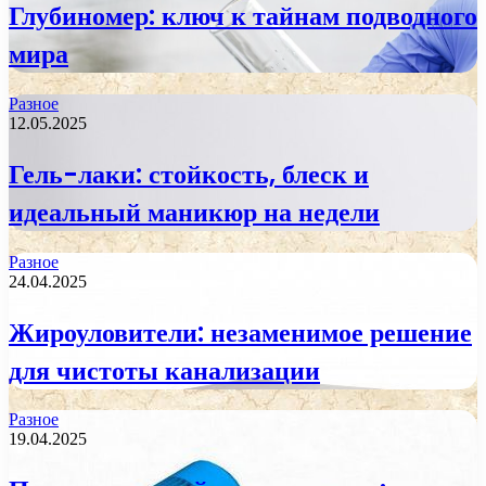
Глубиномер: ключ к тайнам подводного
мира
Разное
12.05.2025
Гель-лаки: стойкость, блеск и
идеальный маникюр на недели
Разное
24.04.2025
Жироуловители: незаменимое решение
для чистоты канализации
Разное
19.04.2025