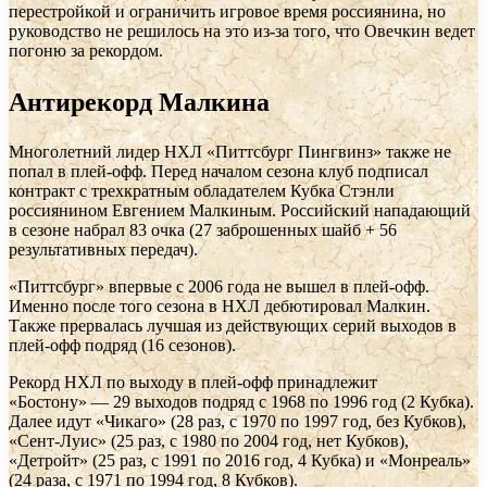
перестройкой и ограничить игровое время россиянина, но
руководство не решилось на это из-за того, что Овечкин ведет
погоню за рекордом.
Антирекорд Малкина
Многолетний лидер НХЛ «Питтсбург Пингвинз» также не
попал в плей-офф. Перед началом сезона клуб подписал
контракт с трехкратным обладателем Кубка Стэнли
россиянином Евгением Малкиным. Российский нападающий
в сезоне набрал 83 очка (27 заброшенных шайб + 56
результативных передач).
«Питтсбург» впервые с 2006 года не вышел в плей-офф.
Именно после того сезона в НХЛ дебютировал Малкин.
Также прервалась лучшая из действующих серий выходов в
плей-офф подряд (16 сезонов).
Рекорд НХЛ по выходу в плей-офф принадлежит
«Бостону» — 29 выходов подряд с 1968 по 1996 год (2 Кубка).
Далее идут «Чикаго» (28 раз, с 1970 по 1997 год, без Кубков),
«Сент-Луис» (25 раз, с 1980 по 2004 год, нет Кубков),
«Детройт» (25 раз, с 1991 по 2016 год, 4 Кубка) и «Монреаль»
(24 раза, с 1971 по 1994 год, 8 Кубков).