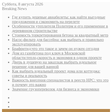
Суббота, 8 августа 2026
Breaking News
Где купить дешевые авиабилеты: как найти выгодные
предложения и сэкономить на перелете
Особенности утеплителя Политерм и его применение в
деревянном строительстве
Стоимость торкретирования бетона за квадратный метр
Насос-фильтр для бассейна: как выбрать и правильно
эксплуатировать
Брафритид:что это такое и зачем он нужен сегодня
Дом из газобетона под ключ в Московской
области:тепло,скорость и экономия в одном проекте
Дверь в душевую на заказ:как выбрать идеальное
решение для вашей ванной
Как выбрать идеальный проект дома или коттеджа:
советы и реальность
Важность внесения специалистов в реестр НРС: что это
и почему это важно
Значение грузоперевозок для бизнеса и экономики
Sidebar
Random
Article
Log
In