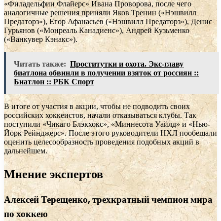
«Филадельфии Флайерс» Ивана Проворова, после чего
аналогичные решения приняли Яков Тренин («Нэшвилл
Предаторз»), Егор Афанасьев («Нэшвилл Предаторз»), Денис
Гурьянов («Монреаль Канадиенс»), Андрей Кузьменко
(«Ванкувер Кэнакс»).
Читать также:
Проститутки и охота. Экс-главу
биатлона обвинли в получении взяток от россиян ::
Биатлон :: РБК Спорт
В итоге от участия в акции, чтобы не подводить своих
российских хоккеистов, начали отказываться клубы. Так
поступили «Чикаго Блэкхокс», «Миннесота Уайлд» и «Нью-
Йорк Рейнджерс». После этого руководители НХЛ пообещали
оценить целесообразность проведения подобных акций в
дальнейшем.
Мнение экспертов
Алексей Терещенко, трехкратный чемпион мира
по хоккею