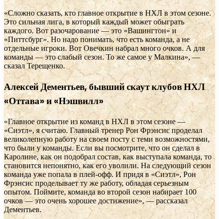
«Сложно сказать, кто главное открытие в НХЛ в этом сезоне.
Это сильная лига, в который каждый может обыграть
каждого. Вот разочарование — это «Вашингтон» и
«Питтсбург». Но надо понимать, что есть команда, а не
отдельные игроки. Вот Овечкин набрал много очков. А для
команды — это слабый сезон. То же самое у Малкина», —
сказал Терещенко.
Алексей Дементьев, бывший скаут клубов НХЛ
«Оттава» и «Нэшвилл»
«Главное открытие из команд в НХЛ в этом сезоне —
«Сиэтл», я считаю. Главный тренер Рон Фрэнсис проделал
великолепную работу на своем посту с теми возможностями,
что были у команды. Если вы посмотрите, что он сделал в
Каролине, как он подобрал состав, как выступала команда, то
становится непонятно, как его уволили. На следующий сезон
команда уже попала в плей-офф. И придя в «Сиэтл», Рон
Фрэнсис проделывает ту же работу, обладая серьезным
опытом. Поймите, команда во второй сезон набирает 100
очков — это очень хорошее достижение», — рассказал
Дементьев.