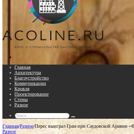
Поиск...
Главная
Архитектура
Благоустройство
Коммуникации
Кровля
Проектирование
Стены
Разное
Поиск...
Главная
/
Разное
/
Перес выиграл Гран-при Саудовской Аравии «Ф
Разное