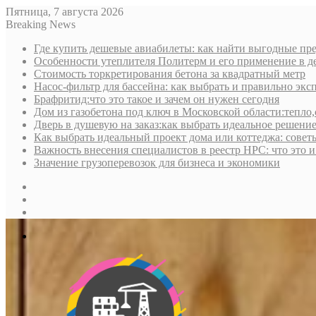
Пятница, 7 августа 2026
Breaking News
Где купить дешевые авиабилеты: как найти выгодные пре
Особенности утеплителя Политерм и его применение в д
Стоимость торкретирования бетона за квадратный метр
Насос-фильтр для бассейна: как выбрать и правильно экс
Брафритид:что это такое и зачем он нужен сегодня
Дом из газобетона под ключ в Московской области:тепло,
Дверь в душевую на заказ:как выбрать идеальное решени
Как выбрать идеальный проект дома или коттеджа: совет
Важность внесения специалистов в реестр НРС: что это 
Значение грузоперевозок для бизнеса и экономики
Sidebar
Random
Article
Log
In
Меню