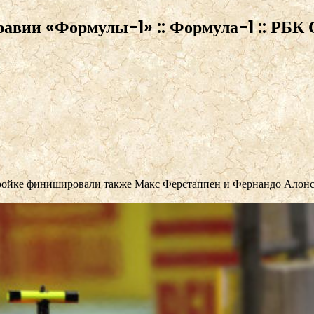
авии «Формулы-1» :: Формула-1 :: РБК 
ройке финишировали также Макс Ферстаппен и Фернандо Алонсо,