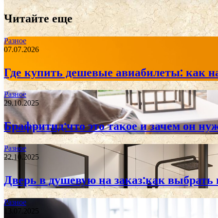
Читайте еще
Разное
07.07.2026
Где купить дешевые авиабилеты: как н
Разное
29.10.2025
Брафритид:что это такое и зачем он ну
Разное
22.10.2025
Дверь в душевую на заказ:как выбрать
Разное
13.07.2025