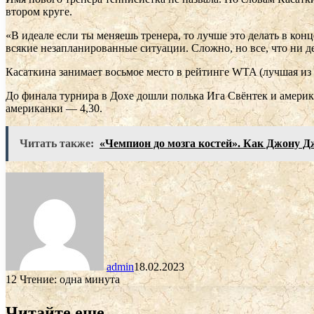
втором круге.
«В идеале если ты меняешь тренера, то лучше это делать в кон
всякие незапланированные ситуации. Сложно, но все, что ни д
Касаткина занимает восьмое место в рейтинге WTA (лучшая из
До финала турнира в Дохе дошли полька Ига Свёнтек и америка
американки — 4,30.
Читать также:
«Чемпион до мозга костей». Как Джону Дж
admin
18.02.2023
12
Чтение: одна минута
Читайте еще