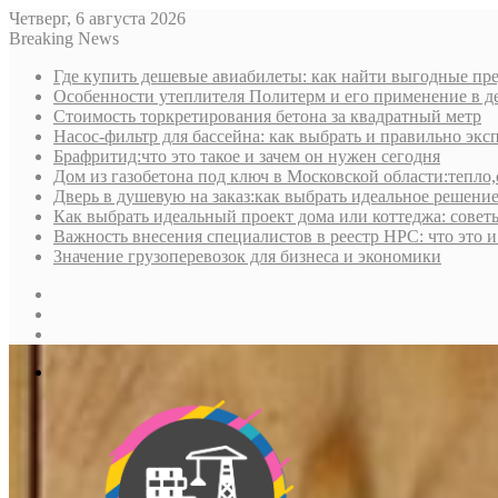
Четверг, 6 августа 2026
Breaking News
Где купить дешевые авиабилеты: как найти выгодные пре
Особенности утеплителя Политерм и его применение в д
Стоимость торкретирования бетона за квадратный метр
Насос-фильтр для бассейна: как выбрать и правильно экс
Брафритид:что это такое и зачем он нужен сегодня
Дом из газобетона под ключ в Московской области:тепло,
Дверь в душевую на заказ:как выбрать идеальное решени
Как выбрать идеальный проект дома или коттеджа: совет
Важность внесения специалистов в реестр НРС: что это 
Значение грузоперевозок для бизнеса и экономики
Sidebar
Random
Article
Log
In
Меню