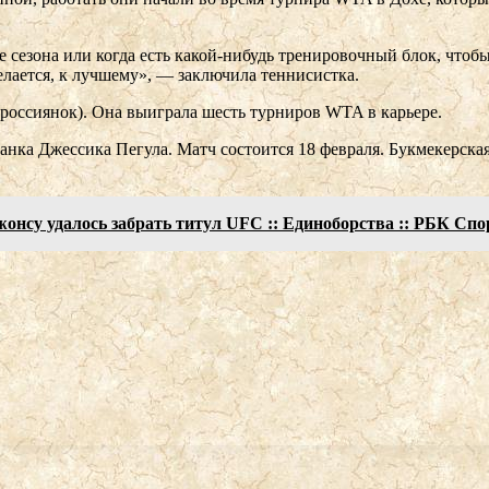
це сезона или когда есть какой-нибудь тренировочный блок, чтоб
елается, к лучшему», — заключила теннисистка.
 россиянок). Она выиграла шесть турниров WTA в карьере.
нка Джессика Пегула. Матч состоится 18 февраля. Букмекерская
онсу удалось забрать титул UFC :: Единоборства :: РБК Спо