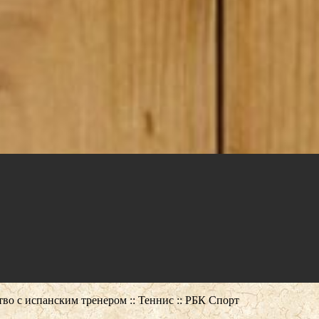
во с испанским тренером :: Теннис :: РБК Спорт