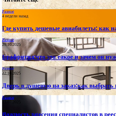
Разное
4 недели назад
Где купить дешевые авиабилеты: как н
Разное
29.10.2025
Брафритид:что это такое и зачем он ну
Разное
22.10.2025
Дверь в душевую на заказ:как выбрать
Разное
13.07.2025
Важность внесения специалистов в реес