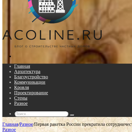
Поиск...
Главная
Архитектура
Благоустройство
Коммуникации
Кровля
Проектирование
Стены
Разное
Поиск...
Главная
/
Разное
/
Первая ракетка России прекратила сотрудничест
Разное