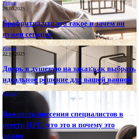
Разное
29.10.2025
Брафритид:что это такое и зачем он
нужен сегодня
Разное
22.10.2025
Дверь в душевую на заказ:как выбрать
идеальное решение для вашей ванной
Разное
13.07.2025
Важность внесения специалистов в
реестр НРС: что это и почему это
важно