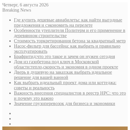
Четверг, 6 августа 2026
Breaking News
Где купить дешевые авиабилеты: как найти выгодные
предложения и сэкономить на перелете
Особенности утеплителя Политерм и его применение в
деревянном строительстве
Стоимость торкретирования бетона за квадратный метр
Насос-фильтр для бассейна: как выбрать и правильно
эксплуатировать
Брафритид:что это такое и зачем он нужен сегодня
Дом из газобетона под ключ в Московской
области:тепло,скорость и экономия в одном проекте
Дверь в душевую на заказ:как выбрать идеальное
решение для вашей ванной
Как выбрать идеальный проект дома или коттеджа:
советы и реальность
Важность внесения специалистов в реестр НРС: что это
и почему это важно
Значение грузоперевозок для бизнеса и экономики
Sidebar
Random
Article
Log
In