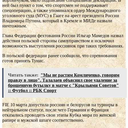
Бортничуком, было подписание специальной декларации. В
ней был пункт о том, что спортсмен не поддерживает
спецоперацию, а также упоминался ордер Международного
уголовного суда (МУС) в Гааге на арест президента России
Владимира Путина, который в Кремле и МИДе назвали
ничтожным.
Глава Федерации фехтования России Ильгар Мамедов назвал
действия польской стороны самоуправством и исключил
возможность выступления россиянок при таких требованиях.
В польской федерации ранее сообщили, что соревнования
готов принять Тунис.
Читать также:
"Мы не растим Комличенко, говорим
правду в лицо". Талалаев объяснил свое удаление за
брошенную бутылку в матче с "Крыльями Советов"
:: Футбол :: РБК Спорт
FIE 10 марта допустила россиян и белорусов на турниры в
нейтральном статусе, после чего Германия и Франция
отказались проводить свои этапы Кубка мира по женской
рапире и мужской шпаге соответственно.