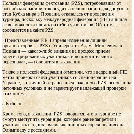
Польская федерация фехтования (PZS), потребовавшая от
российских рапиристок осудить спецоперацию для допуска на
этап Кубка мира в Познани, отказалась от проведения
турнира, поскольку международная федерация (FIE) лишила
ее возможности влиять на отбор участников. Об этом
сообщается на сайте PZS.
«Представленные FIE 4 апреля изменения лишили
организаторов — PZS и Университет Адама Мицкевича в
Познани — какого-либо влияния на процесс приема
зарегистрированных участников и вспомогательного
персонала», — говорится в заявлении.
Также в польской федерации отметили, что внедренный FIE
метод проверки связи участников со спецоперацией на
Украине, «отличный от ранее предложенного PZS, основан на
неточных условиях и не гарантирует надлежащей проверки
этих лиц».
adv.rbc.ru
Кроме того, в заявлении PZS говорится, что в турнире не
смогут выступить украинцы, которым ранее запретили
участвовать в одних квалификационных соревнованиях на
Олимпиаду с россиянами.