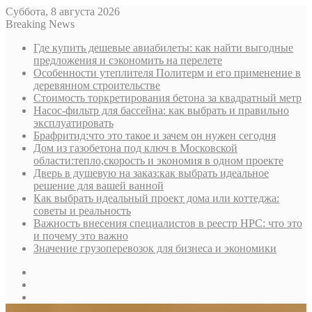
Суббота, 8 августа 2026
Breaking News
Где купить дешевые авиабилеты: как найти выгодные
предложения и сэкономить на перелете
Особенности утеплителя Политерм и его применение в
деревянном строительстве
Стоимость торкретирования бетона за квадратный метр
Насос-фильтр для бассейна: как выбрать и правильно
эксплуатировать
Брафритид:что это такое и зачем он нужен сегодня
Дом из газобетона под ключ в Московской
области:тепло,скорость и экономия в одном проекте
Дверь в душевую на заказ:как выбрать идеальное
решение для вашей ванной
Как выбрать идеальный проект дома или коттеджа:
советы и реальность
Важность внесения специалистов в реестр НРС: что это
и почему это важно
Значение грузоперевозок для бизнеса и экономики
Sidebar
Random
Article
Log
In