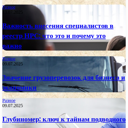
Разное
13.07.2025
Важность внесения специалистов в
реестр НРС: что это и почему это
важно
Разное
09.07.2025
Значение грузоперевозок для бизнеса и
экономики
Разное
09.07.2025
Глубиномер: ключ к тайнам подводного