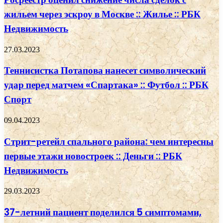
жильем через эскроу в Москве :: Жилье :: РБК
Недвижимость
27.03.2023
Теннисистка Потапова нанесет символический
удар перед матчем «Спартака» :: Футбол :: РБК
Спорт
09.04.2023
Стрит-ретейл спального района: чем интересны
первые этажи новостроек :: Деньги :: РБК
Недвижимость
29.03.2023
37-летний пациент поделился 5 симптомами,