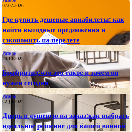
Разное
07.07.2026
Где купить дешевые авиабилеты: как
найти выгодные предложения и
сэкономить на перелете
Разное
29.10.2025
Брафритид:что это такое и зачем он
нужен сегодня
Разное
22.10.2025
Дверь в душевую на заказ:как выбрать
идеальное решение для вашей ванной