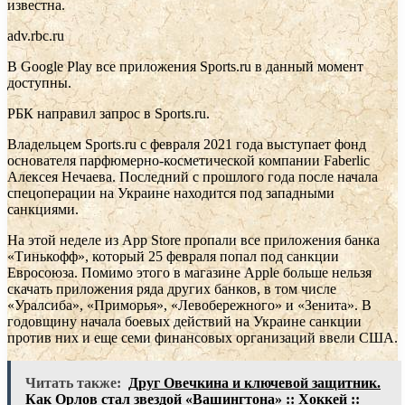
известна.
adv.rbc.ru
В Google Play все приложения Sports.ru в данный момент
доступны.
РБК направил запрос в Sports.ru.
Владельцем Sports.ru с февраля 2021 года выступает фонд
основателя парфюмерно-косметической компании Faberlic
Алексея Нечаева. Последний с прошлого года после начала
спецоперации на Украине находится под западными
санкциями.
На этой неделе из App Store пропали все приложения банка
«Тинькофф», который 25 февраля попал под санкции
Евросоюза. Помимо этого в магазине Apple больше нельзя
скачать приложения ряда других банков, в том числе
«Уралсиба», «Приморья», «Левобережного» и «Зенита». В
годовщину начала боевых действий на Украине санкции
против них и еще семи финансовых организаций ввели США.
Читать также:
Друг Овечкина и ключевой защитник.
Как Орлов стал звездой «Вашингтона» :: Хоккей ::