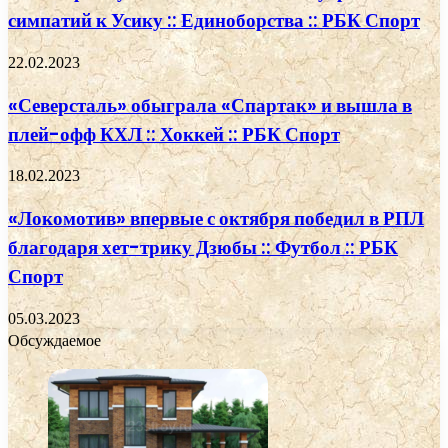
симпатий к Усику :: Единоборства :: РБК Спорт
22.02.2023
«Северсталь» обыграла «Спартак» и вышла в
плей-офф КХЛ :: Хоккей :: РБК Спорт
18.02.2023
«Локомотив» впервые с октября победил в РПЛ
благодаря хет-трику Дзюбы :: Футбол :: РБК
Спорт
05.03.2023
Обсуждаемое