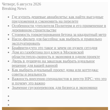
Четверг, 6 августа 2026
Breaking News
Где купить дешевые авиабилеты: как найти выгодные
предложения и сэкономить на перелете
Особенности утеплителя Политерм и его применение в
деревянном строительстве
Стоимость торкретирования бетона за квадратный метр
Насос-фильтр для бассейна: как выбрать и правильно
эксплуатировать
Брафритид:что это такое и зачем он нужен сегодня
Дом из газобетона под ключ в Московской
области:тепло,скорость и экономия в одном проекте
Дверь в душевую на заказ:как выбрать идеальное
решение для вашей ванной
Как выбрать идеальный проект дома или коттеджа:
советы и реальность
Важность внесения специалистов в реестр НРС: что это
и почему это важно
Значение грузоперевозок для бизнеса и экономики
Sidebar
Random
Article
Log
In