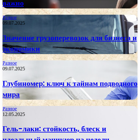
важно
Разное
09.07.2025
Значение грузоперевозок для бизнеса и
экономики
Разное
09.07.2025
Глубиномер: ключ к тайнам подводного
мира
Разное
12.05.2025
Гель-лаки: стойкость, блеск и
идеальный маникюр на недели