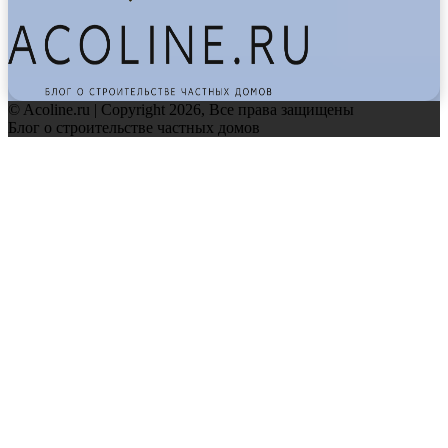
© Acoline.ru | Copyright 2026, Все права защищены
Блог о строительстве частных домов
Facebook
Twitter
WhatsApp
Telegram
Back
to
top
button