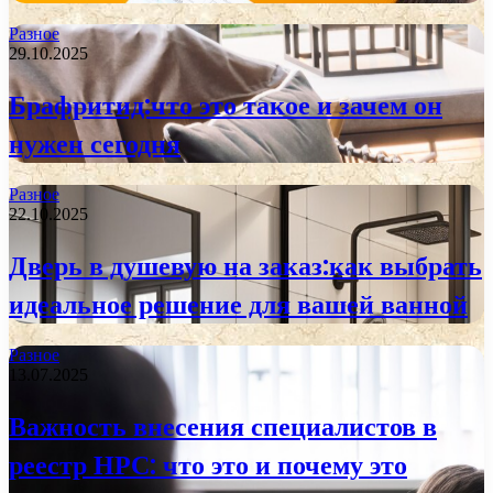
Разное
29.10.2025
Брафритид:что это такое и зачем он
нужен сегодня
Разное
22.10.2025
Дверь в душевую на заказ:как выбрать
идеальное решение для вашей ванной
Разное
13.07.2025
Важность внесения специалистов в
реестр НРС: что это и почему это