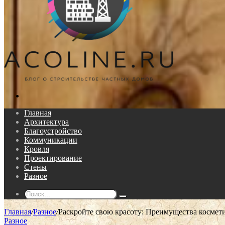
Поиск...
Главная
Архитектура
Благоустройство
Коммуникации
Кровля
Проектирование
Стены
Разное
Поиск...
Главная
/
Разное
/
Раскройте свою красоту: Преимущества космети
Разное