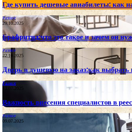
Где купить дешевые авиабилеты: как н
Разное
29.10.2025
Брафритид:что это такое и зачем он ну
Разное
22.10.2025
Дверь в душевую на заказ:как выбрать
Разное
13.07.2025
Важность внесения специалистов в реес
Разное
09.07.2025