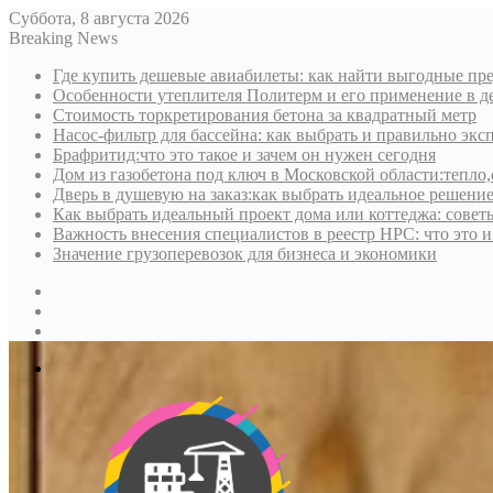
Суббота, 8 августа 2026
Breaking News
Где купить дешевые авиабилеты: как найти выгодные пре
Особенности утеплителя Политерм и его применение в д
Стоимость торкретирования бетона за квадратный метр
Насос-фильтр для бассейна: как выбрать и правильно экс
Брафритид:что это такое и зачем он нужен сегодня
Дом из газобетона под ключ в Московской области:тепло,
Дверь в душевую на заказ:как выбрать идеальное решени
Как выбрать идеальный проект дома или коттеджа: совет
Важность внесения специалистов в реестр НРС: что это 
Значение грузоперевозок для бизнеса и экономики
Sidebar
Random
Article
Log
In
Меню