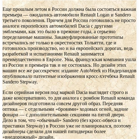
Еще прошлым летом в России должна была состояться важная
премьера — ожидались автомобили Renault Logan и Sandero
третьего поколения. Причем для России готовились не просто
аналоги европейских автомобилей Dacia с другими
эмблемами, как это было в прежние годы, а серьезно
переделанные машины. Закамуфлированные прототипы
встречались не только в окрестностях Тольятти, где и
готовилось производство, но и на европейских дорогах, ведь
разработкой и испытаниями Renault занимается
преимущественно в Европе. Увы, французская компания ушла
из России и премьера так и не состоялась. Но дизайн этих
машин все же рассекречен: издание AutoWeek из Нидерландов
опубликовало патентные изображения кросс-хэтчбека Renault
Sandero Stepway.
Если серийная версия под маркой Dacia выглядит строго и
даже консервативно, то для аналога с ромбом Renault команда
дизайнеров подготовила совсем другой образ. Передняя
оптика — с отдельными «бровями» ходовых огней, задние
фонари — с дополнительными секциями на пятой двери.
Дело в том, что «обычный» Sandero (без кросс-обвеса и
приставки Stepway) в России уже не планировался, поэтому
дизайнеры сделали для нашей пятидверки более
«внедорожный» дизайн.