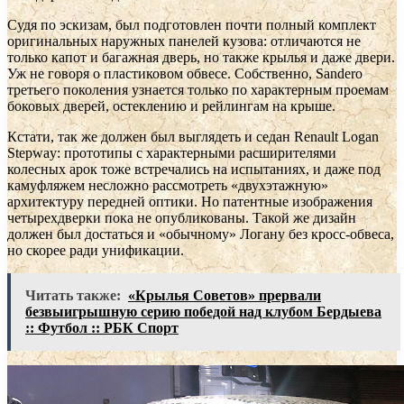
Судя по эскизам, был подготовлен почти полный комплект
оригинальных наружных панелей кузова: отличаются не
только капот и багажная дверь, но также крылья и даже двери.
Уж не говоря о пластиковом обвесе. Собственно, Sandero
третьего поколения узнается только по характерным проемам
боковых дверей, остеклению и рейлингам на крыше.
Кстати, так же должен был выглядеть и седан Renault Logan
Stepway: прототипы с характерными расширителями
колесных арок тоже встречались на испытаниях, и даже под
камуфляжем несложно рассмотреть «двухэтажную»
архитектуру передней оптики. Но патентные изображения
четырехдверки пока не опубликованы. Такой же дизайн
должен был достаться и «обычному» Логану без кросс-обвеса,
но скорее ради унификации.
Читать также:
«Крылья Советов» прервали
безвыигрышную серию победой над клубом Бердыева
:: Футбол :: РБК Спорт