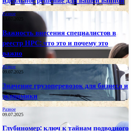
идеальное решение для вашей ванной
Разное
13.07.2025
Важность внесения специалистов в
реестр НРС: что это и почему это
важно
Разное
09.07.2025
Значение грузоперевозок для бизнеса и
экономики
Разное
09.07.2025
Глубиномер: ключ к тайнам подводного