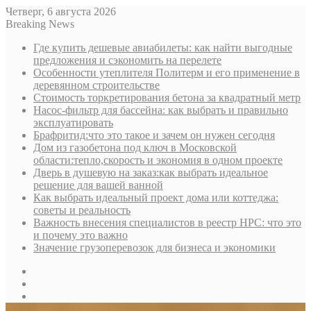
Четверг, 6 августа 2026
Breaking News
Где купить дешевые авиабилеты: как найти выгодные
предложения и сэкономить на перелете
Особенности утеплителя Политерм и его применение в
деревянном строительстве
Стоимость торкретирования бетона за квадратный метр
Насос-фильтр для бассейна: как выбрать и правильно
эксплуатировать
Брафритид:что это такое и зачем он нужен сегодня
Дом из газобетона под ключ в Московской
области:тепло,скорость и экономия в одном проекте
Дверь в душевую на заказ:как выбрать идеальное
решение для вашей ванной
Как выбрать идеальный проект дома или коттеджа:
советы и реальность
Важность внесения специалистов в реестр НРС: что это
и почему это важно
Значение грузоперевозок для бизнеса и экономики
Sidebar
Random
Article
Log
In