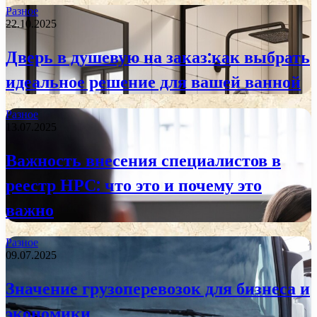
Разное
22.10.2025
Дверь в душевую на заказ:как выбрать
идеальное решение для вашей ванной
Разное
13.07.2025
Важность внесения специалистов в
реестр НРС: что это и почему это
важно
Разное
09.07.2025
Значение грузоперевозок для бизнеса и
экономики