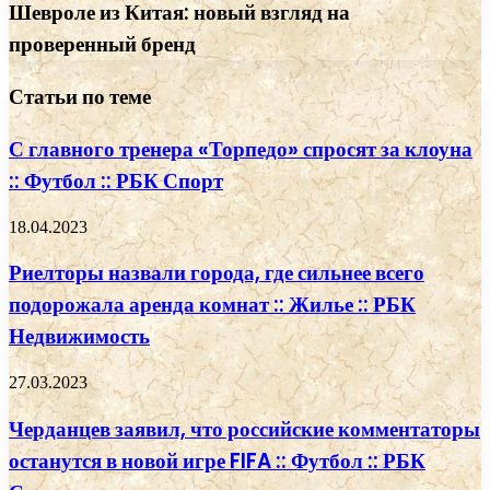
Шевроле из Китая: новый взгляд на
проверенный бренд
Статьи по теме
С главного тренера «Торпедо» спросят за клоуна
:: Футбол :: РБК Спорт
18.04.2023
Риелторы назвали города, где сильнее всего
подорожала аренда комнат :: Жилье :: РБК
Недвижимость
27.03.2023
Черданцев заявил, что российские комментаторы
останутся в новой игре FIFA :: Футбол :: РБК