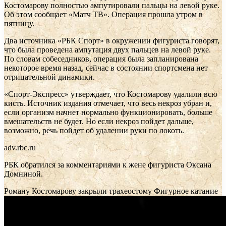
Костомарову полностью ампутировали пальцы на левой руке.
Об этом сообщает «Матч ТВ». Операция прошла утром в
пятницу.
Два источника «РБК Спорт» в окружении фигуриста говорят,
что была проведена ампутация двух пальцев на левой руке.
По словам собеседников, операция была запланирована
некоторое время назад, сейчас в состоянии спортсмена нет
отрицательной динамики.
«Спорт-Экспресс» утверждает, что Костомарову удалили всю
кисть. Источник издания отмечает, что весь некроз убран и,
если организм начнет нормально функционировать, больше
вмешательств не будет. Но если некроз пойдет дальше,
возможно, речь пойдет об удалении руки по локоть.
adv.rbc.ru
РБК обратился за комментариями к жене фигуриста Оксана
Домниной.
Роману Костомарову закрыли трахеостому
Фигурное катание