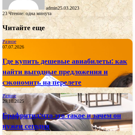
admin
25.03.2023
23
Чтение: одна минута
Читайте еще
Разное
07.07.2026
Где купить дешевые авиабилеты: как
найти выгодные предложения и
сэкономить на перелете
Разное
29.10.2025
Брафритид:что это такое и зачем он
нужен сегодня