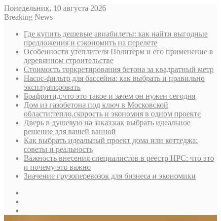
Понедельник, 10 августа 2026
Breaking News
Где купить дешевые авиабилеты: как найти выгодные
предложения и сэкономить на перелете
Особенности утеплителя Политерм и его применение в
деревянном строительстве
Стоимость торкретирования бетона за квадратный метр
Насос-фильтр для бассейна: как выбрать и правильно
эксплуатировать
Брафритид:что это такое и зачем он нужен сегодня
Дом из газобетона под ключ в Московской
области:тепло,скорость и экономия в одном проекте
Дверь в душевую на заказ:как выбрать идеальное
решение для вашей ванной
Как выбрать идеальный проект дома или коттеджа:
советы и реальность
Важность внесения специалистов в реестр НРС: что это
и почему это важно
Значение грузоперевозок для бизнеса и экономики
Sidebar
Random
Article
Log
In