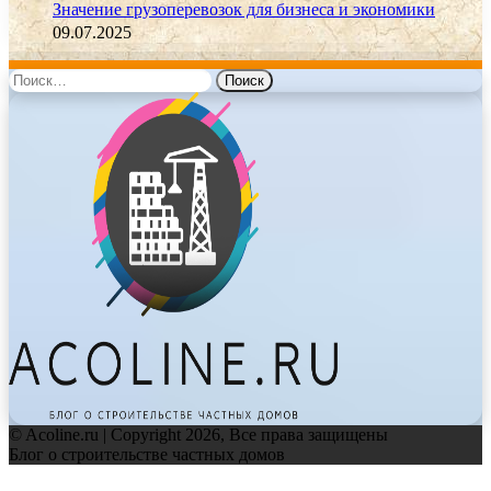
Значение грузоперевозок для бизнеса и экономики
09.07.2025
Найти:
© Acoline.ru | Copyright 2026, Все права защищены
Блог о строительстве частных домов
Facebook
Twitter
WhatsApp
Telegram
Back