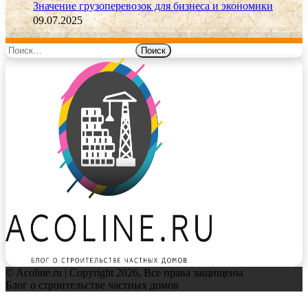
Значение грузоперевозок для бизнеса и экономики
09.07.2025
Найти:
© Acoline.ru | Copyright 2026, Все права защищены
Блог о строительстве частных домов
Facebook
Twitter
WhatsApp
Telegram
Back