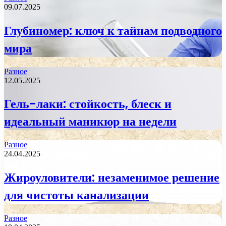
09.07.2025
Глубиномер: ключ к тайнам подводного
мира
Разное
12.05.2025
Гель-лаки: стойкость, блеск и
идеальный маникюр на недели
Разное
24.04.2025
Жироуловители: незаменимое решение
для чистоты канализации
Разное