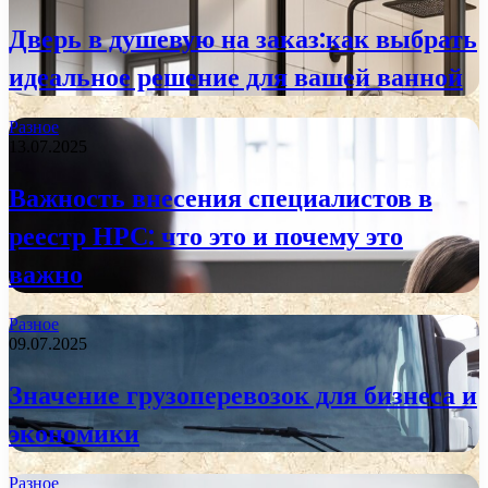
Дверь в душевую на заказ:как выбрать
идеальное решение для вашей ванной
Разное
13.07.2025
Важность внесения специалистов в
реестр НРС: что это и почему это
важно
Разное
09.07.2025
Значение грузоперевозок для бизнеса и
экономики
Разное