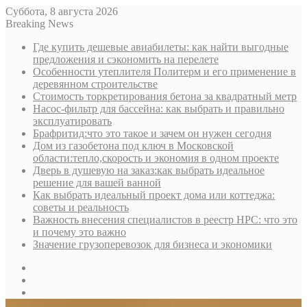
Суббота, 8 августа 2026
Breaking News
Где купить дешевые авиабилеты: как найти выгодные
предложения и сэкономить на перелете
Особенности утеплителя Политерм и его применение в
деревянном строительстве
Стоимость торкретирования бетона за квадратный метр
Насос-фильтр для бассейна: как выбрать и правильно
эксплуатировать
Брафритид:что это такое и зачем он нужен сегодня
Дом из газобетона под ключ в Московской
области:тепло,скорость и экономия в одном проекте
Дверь в душевую на заказ:как выбрать идеальное
решение для вашей ванной
Как выбрать идеальный проект дома или коттеджа:
советы и реальность
Важность внесения специалистов в реестр НРС: что это
и почему это важно
Значение грузоперевозок для бизнеса и экономики
Sidebar
Random
Article
Log
In