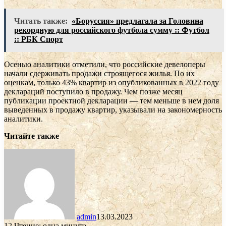
Читать также:
«Боруссия» предлагала за Головина
рекордную для российского футбола сумму :: Футбол
:: РБК Спорт
Осенью аналитики отметили, что российские девелоперы
начали сдерживать продажи строящегося жилья. По их
оценкам, только 43% квартир из опубликованных в 2022 году
деклараций поступило в продажу. Чем позже месяц
публикации проектной декларации — тем меньше в нем доля
выведенных в продажу квартир, указывали на закономерность
аналитики.
Читайте также
admin
13.03.2023
12
Чтение: одна минута