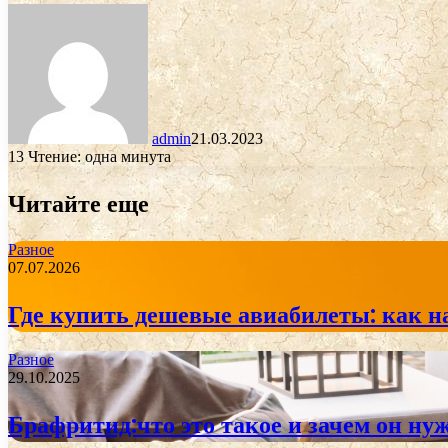
admin
21.03.2023
13
Чтение: одна минута
Читайте еще
Разное
07.07.2026
Где купить дешевые авиабилеты: как н
Разное
29.10.2025
Брафритид:что это такое и зачем он ну