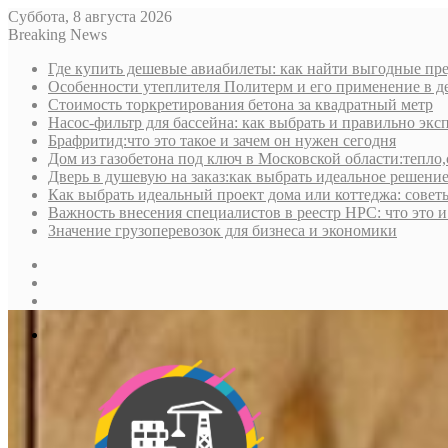
Суббота, 8 августа 2026
Breaking News
Где купить дешевые авиабилеты: как найти выгодные пре
Особенности утеплителя Политерм и его применение в д
Стоимость торкретирования бетона за квадратный метр
Насос-фильтр для бассейна: как выбрать и правильно экс
Брафритид:что это такое и зачем он нужен сегодня
Дом из газобетона под ключ в Московской области:тепло,
Дверь в душевую на заказ:как выбрать идеальное решени
Как выбрать идеальный проект дома или коттеджа: совет
Важность внесения специалистов в реестр НРС: что это 
Значение грузоперевозок для бизнеса и экономики
Sidebar
Random
Article
Log
In
Меню