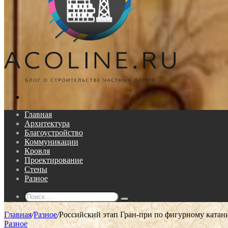
Поиск...
Главная
Архитектура
Благоустройство
Коммуникации
Кровля
Проектирование
Стены
Разное
Поиск...
Главная
/
Разное
/
Российский этап Гран-при по фигурному катан
Разное