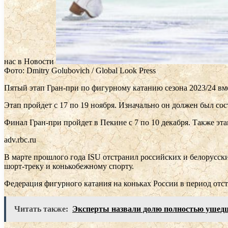
нас в Новости
Фото: Dmitry Golubovich / Global Look Press
Пятый этап Гран-при по фигурному катанию сезона 2023/24 вм
Этап пройдет с 17 по 19 ноября. Изначально он должен был сост
Финал Гран-при пройдет в Пекине с 7 по 10 декабря. Также э
adv.rbc.ru
В марте прошлого года ISU отстранил российских и белорусск
шорт-треку и конькобежному спорту.
Федерация фигурного катания на коньках России в период отс
Читать также:
Эксперты назвали долю полностью ушедш