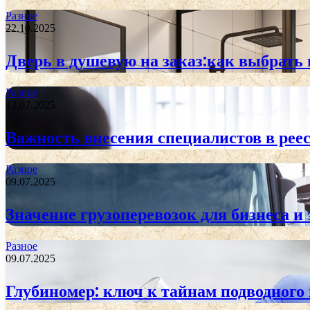
Разное
22.10.2025
Дверь в душевую на заказ:как выбрать
Разное
13.07.2025
Важность внесения специалистов в реес
Разное
09.07.2025
Значение грузоперевозок для бизнеса и
Разное
09.07.2025
Глубиномер: ключ к тайнам подводного