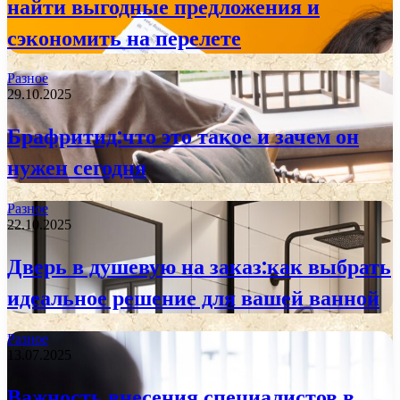
найти выгодные предложения и
сэкономить на перелете
Разное
29.10.2025
Брафритид:что это такое и зачем он
нужен сегодня
Разное
22.10.2025
Дверь в душевую на заказ:как выбрать
идеальное решение для вашей ванной
Разное
13.07.2025
Важность внесения специалистов в