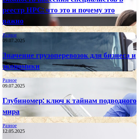
реестр НРС: что это и почему это
важно
Разное
09.07.2025
Значение грузоперевозок для бизнеса и
экономики
Разное
09.07.2025
Глубиномер: ключ к тайнам подводного
мира
Разное
12.05.2025