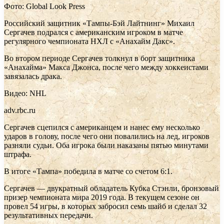
Фото: Global Look Press
Российский защитник «Тампы-Бэй Лайтнинг» Михаил
Сергачев подрался с американским игроком в матче
регулярного чемпионата НХЛ с «Анахайм Дакс».
Во втором периоде Сергачев толкнул в борт защитника
«Анахайма» Макса Джонса, после чего между хоккеистами
завязалась драка.
Видео: NHL
adv.rbc.ru
Сергачев сцепился с американцем и нанес ему несколько
ударов в голову, после чего они повалились на лед, игроков
разняли судьи. Оба игрока были наказаны пятью минутами
штрафа.
В итоге «Тампа» победила в матче со счетом 6:1.
Сергачев — двукратный обладатель Кубка Стэнли, бронзовый
призер чемпионата мира 2019 года. В текущем сезоне он
провел 54 игры, в которых забросил семь шайб и сделал 32
результативных передачи.