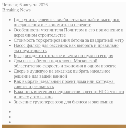
Четверг, 6 августа 2026
Breaking News
Где купить дешевые авиабилеты: как найти выгодные
предложения и сэкономить на перелете
Особенности утеплителя Политерм и его применение в
деревянном строительстве
Стоимость торкретирования бетона за квадратный метр
Насос-фильтр для бассейна: как выбрать и правильно
эксплуатировать
Брафритид:что это такое и зачем он нужен сегодня
Дом из газобетона под ключ в Московской
области:тепло,скорость и экономия в одном проекте
Дверь в душевую на заказ:как выбрать идеальное
решение для вашей ванной
Как выбрать идеальный проект дома или коттеджа:
советы и реальность
Важность внесения специалистов в реестр НРС: что это
и почему это важно
Значение грузоперевозок для бизнеса и экономики
Sidebar
Random
Article
Log
In