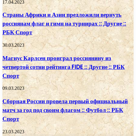
17.04.2023
Страны Африки и Азии предложили вернуть
россиянам флаг и гимн на турнирах :: Другие ::
РБК Спорт
30.03.2023
Магнус Карлсен проиграл россиянину из
четвертой сотни рейтинга FIDE :: Другие :: РБК
Спорт
09.03.2023
Сборная России провела первый официальный
матч за год под своим флагом :: Футбол :: РБК
Спорт
23.03.2023