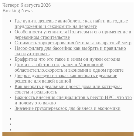
Четверг, 6 августа 2026
Breaking News
Где купить дешевые авиабилеты: как найти выгодные
предложения и сэкономить на перелете
Особенности утеплителя Политерм и его применение в
деревянном строительстве
Стоимость торкретирования бетона за квадратный метр
Насос-фильтр для бассейна: как выбрать и правильно
эксплуатировать
Брафритид:что это такое и зачем он нужен сегодня
Дом из газобетона под ключ в Московской
области:тепло,скорость и экономия в одном проекте
Дверь в душевую на заказ:как выбрать идеальное
решение для вашей ванной
Как выбрать идеальный проект дома или коттеджа:
советы и реальность
Важность внесения специалистов в реестр НРС: что это
и почему это важно
Значение грузоперевозок для бизнеса и экономики
Sidebar
Random
Article
Log
In