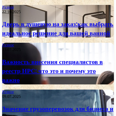
Разное
22.10.2025
Дверь в душевую на заказ:как выбрать
идеальное решение для вашей ванной
Разное
13.07.2025
Важность внесения специалистов в
реестр НРС: что это и почему это
важно
Разное
09.07.2025
Значение грузоперевозок для бизнеса и