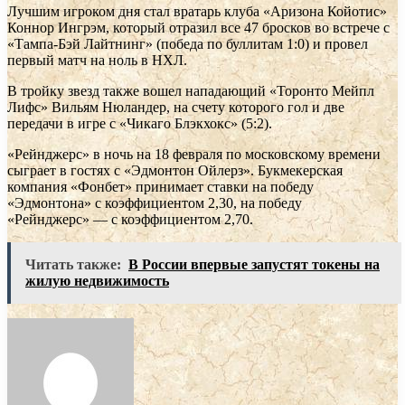
Лучшим игроком дня стал вратарь клуба «Аризона Койотис»
Коннор Ингрэм, который отразил все 47 бросков во встрече с
«Тампа-Бэй Лайтнинг» (победа по буллитам 1:0) и провел
первый матч на ноль в НХЛ.
В тройку звезд также вошел нападающий «Торонто Мейпл
Лифс» Вильям Нюландер, на счету которого гол и две
передачи в игре с «Чикаго Блэкхокс» (5:2).
«Рейнджерс» в ночь на 18 февраля по московскому времени
сыграет в гостях с «Эдмонтон Ойлерз». Букмекерская
компания «Фонбет» принимает ставки на победу
«Эдмонтона» с коэффициентом 2,30, на победу
«Рейнджерс» — с коэффициентом 2,70.
Читать также:
В России впервые запустят токены на
жилую недвижимость