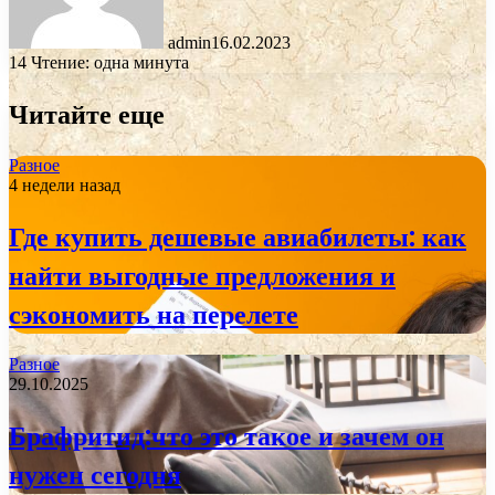
admin
16.02.2023
14
Чтение: одна минута
Читайте еще
Разное
4 недели назад
Где купить дешевые авиабилеты: как
найти выгодные предложения и
сэкономить на перелете
Разное
29.10.2025
Брафритид:что это такое и зачем он
нужен сегодня