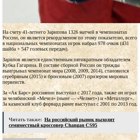
На счету 41-летнего Зарипова 1326 матчей в чемпионатах
России, он является рекордсменом по этому показателю, всего
в национальных чемпионатах игрок набрал 978 очков (431
шайба + 547 голевых передач).
Зарипов является единственным пятикратным обладателем
Кубка Гагарина. В составе сборной России он трижды
выигрывал чемпионат мира (2008, 2009, 2014), становился
серебряным (2015) и бронзовым (2007) призером мировых
первенств.
За «Ак Барс» россиянин выступал с 2017 года, также он играл
за челябинский «Мечел» (ныне — «Челмет») и «Металлург».
За казанский клуб форвард ранее выступал с 2001 по 2013 год.
Читать также:
На российский рынок выходит
семиместный кроссовер Changan CS95