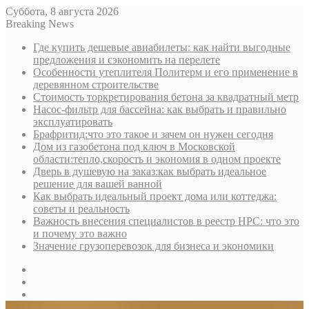
Суббота, 8 августа 2026
Breaking News
Где купить дешевые авиабилеты: как найти выгодные
предложения и сэкономить на перелете
Особенности утеплителя Политерм и его применение в
деревянном строительстве
Стоимость торкретирования бетона за квадратный метр
Насос-фильтр для бассейна: как выбрать и правильно
эксплуатировать
Брафритид:что это такое и зачем он нужен сегодня
Дом из газобетона под ключ в Московской
области:тепло,скорость и экономия в одном проекте
Дверь в душевую на заказ:как выбрать идеальное
решение для вашей ванной
Как выбрать идеальный проект дома или коттеджа:
советы и реальность
Важность внесения специалистов в реестр НРС: что это
и почему это важно
Значение грузоперевозок для бизнеса и экономики
Sidebar
Random
Article
Log
In