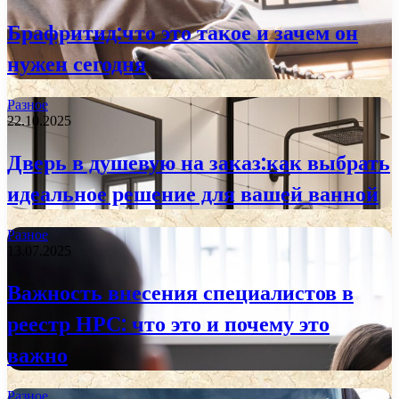
Брафритид:что это такое и зачем он
нужен сегодня
Разное
22.10.2025
Дверь в душевую на заказ:как выбрать
идеальное решение для вашей ванной
Разное
13.07.2025
Важность внесения специалистов в
реестр НРС: что это и почему это
важно
Разное