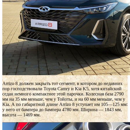
Arrizo 8 должен закрыть тот сегмент, в котором до недавних
пор господствовали Toyota Camry и Kia K5, хотя китайский
седан немного компактнее этой парочки. Колесная база 2790
мм на 35 мм меньше, чем у Тойоты, и на 60 мм меньше, чем у
Kia. А по габаритной длине Arrizo 8 уступает им 105—125 мм:
у него от бампера до бампера 4780 мм. Ширина — 1843 мм,
высота — 1469 мм.