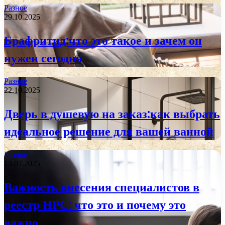
Разное
29.10.2025
Брафритид:что это такое и зачем он
нужен сегодня
Разное
22.10.2025
Дверь в душевую на заказ:как выбрать
идеальное решение для вашей ванной
Разное
13.07.2025
Важность внесения специалистов в
реестр НРС: что это и почему это
важно