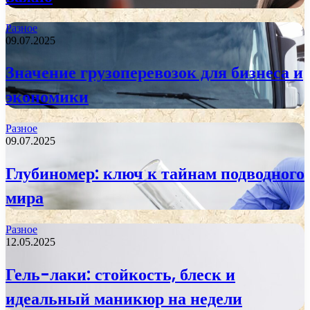
Разное
09.07.2025
Значение грузоперевозок для бизнеса и
экономики
Разное
09.07.2025
Глубиномер: ключ к тайнам подводного
мира
Разное
12.05.2025
Гель-лаки: стойкость, блеск и
идеальный маникюр на недели