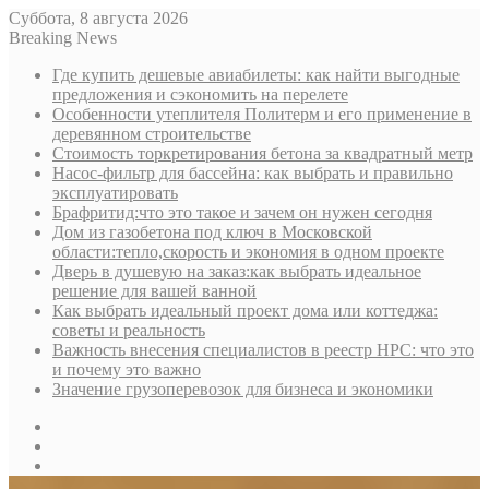
Суббота, 8 августа 2026
Breaking News
Где купить дешевые авиабилеты: как найти выгодные
предложения и сэкономить на перелете
Особенности утеплителя Политерм и его применение в
деревянном строительстве
Стоимость торкретирования бетона за квадратный метр
Насос-фильтр для бассейна: как выбрать и правильно
эксплуатировать
Брафритид:что это такое и зачем он нужен сегодня
Дом из газобетона под ключ в Московской
области:тепло,скорость и экономия в одном проекте
Дверь в душевую на заказ:как выбрать идеальное
решение для вашей ванной
Как выбрать идеальный проект дома или коттеджа:
советы и реальность
Важность внесения специалистов в реестр НРС: что это
и почему это важно
Значение грузоперевозок для бизнеса и экономики
Sidebar
Random
Article
Log
In