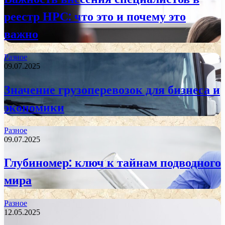
реестр НРС: что это и почему это
важно
Разное
09.07.2025
Значение грузоперевозок для бизнеса и
экономики
Разное
09.07.2025
Глубиномер: ключ к тайнам подводного
мира
Разное
12.05.2025