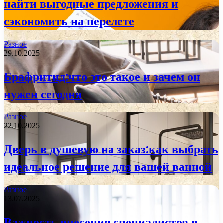
найти выгодные предложения и
сэкономить на перелете
Разное
29.10.2025
Брафритид:что это такое и зачем он
нужен сегодня
Разное
22.10.2025
Дверь в душевую на заказ:как выбрать
идеальное решение для вашей ванной
Разное
13.07.2025
Важность внесения специалистов в