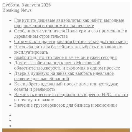
Суббота, 8 августа 2026
Breaking News
Где купить дешевые авиабилеты: как найти выгодные
предложения и сэкономить на перелете
Особенности утеплителя Политерм и его применение в
деревянном строительстве
Стоимость торкретирования бетона за квадратный метр
Насос-фильтр для бассейна: как выбрать и правильно
эксплуатировать
Брафритид:что это такое и зачем он нужен сегодня
Дом из газобетона под ключ в Московской
области:тепло,скорость и экономия в одном проекте
Дверь в душевую на заказ:как выбрать идеальное
решение для вашей ванной
Как выбрать идеальный проект дома или коттеджа:
советы и реальность
Важность внесения специалистов в реестр НРС: что это
и почему это важно
Значение грузоперевозок для бизнеса и экономики
Sidebar
Random
Article
Log
In