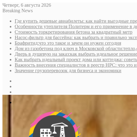
Четверг, 6 августа 2026
Breaking News
Где купить дешевые авиабилеты: как найти выгодные пре
Особенности утеплителя Политерм и его применение в д
Стоимость торкретирования бетона за квадратный метр
Насос-фильтр для бассейна: как выбрать и правильно экс
Брафритид:что это такое и зачем он нужен сегодня
Дом из газобетона под ключ в Московской области:тепло,
Дверь в душевую на заказ:как выбрать идеальное решени
Как выбрать идеальный проект дома или коттеджа: совет
Важность внесения специалистов в реестр НРС: что это 
Значение грузоперевозок для бизнеса и экономики
Sidebar
Random
Article
Log
In
Меню