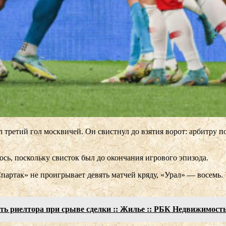
 третий гол москвичей. Он свистнул до взятия ворот: арбитру п
сь, поскольку свисток был до окончания игрового эпизода.
ртак» не проигрывает девять матчей кряду, «Урал» — восемь. У 
ть риелтора при срыве сделки :: Жилье :: РБК Недвижимост