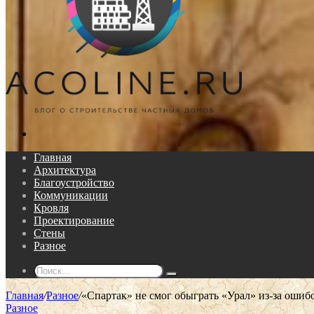
Поиск...
Главная
Архитектура
Благоустройство
Коммуникации
Кровля
Проектирование
Стены
Разное
Поиск...
Главная
/
Разное
/
«Спартак» не смог обыграть «Урал» из-за ошибо
Разное