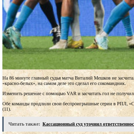
На 86 минуте главный судья матча Виталий Мешков не засчитал
«красно-белых», на самом деле это сделал его сокомандник.
Изменить решение с помощью VAR и засчитать гол не получило
Обе команды продлили свои беспроигрышные серии в РПЛ, «Спа
(11).
Читать также:
Кассационный суд уточнил ответственнос