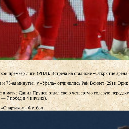
кой премьер-лиги (РПЛ). Встреча на стадионе «Открытие арена» 
 и 75-ая минуты), у «Урала» отличились Рай Войлет (29) и Эрик
е в матче Данил Пруцев отдал свою четвертую голевую передачу
 — 7 побед и 4 ничьих).
о «Спартаком»
Футбол