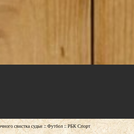
чного свистка судьи :: Футбол :: РБК Спорт