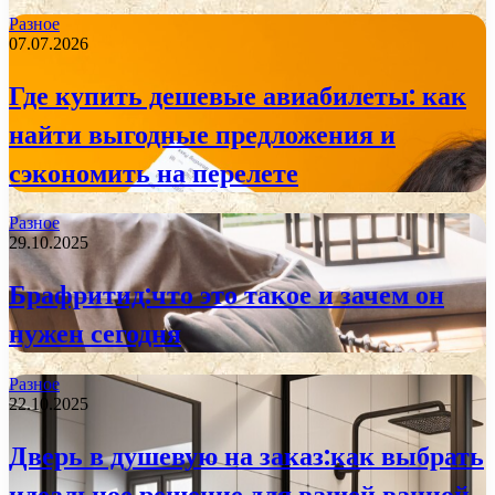
Разное
07.07.2026
Где купить дешевые авиабилеты: как
найти выгодные предложения и
сэкономить на перелете
Разное
29.10.2025
Брафритид:что это такое и зачем он
нужен сегодня
Разное
22.10.2025
Дверь в душевую на заказ:как выбрать
идеальное решение для вашей ванной