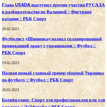
Глава USADA выступил против участия РУСАДА
в разбирательстве по Валиевой :: Фигурное
катание :: РБК Спорт
26.02.2023
Футболист «Шинника» назвал спланированной
провокацией драку с украинцами :: Футбол ::
РБК Спорт
19.02.2023
Назван новый главный тренер сборной Украины
по футболу :: Футбол :: РБК Спорт
28.02.2023
Бодибилдинг. Спорт для профессионалов или для
каждого :: Лайфстайл :: РБК Спорт