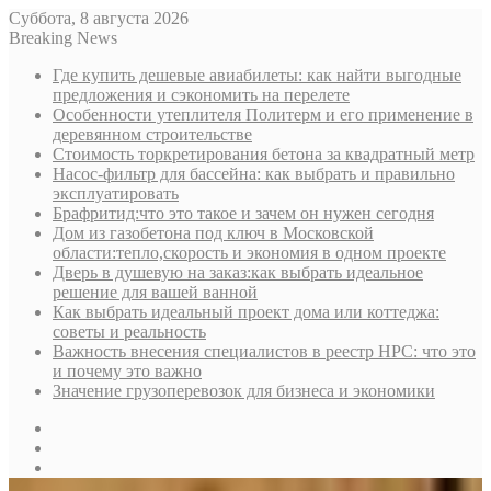
Суббота, 8 августа 2026
Breaking News
Где купить дешевые авиабилеты: как найти выгодные
предложения и сэкономить на перелете
Особенности утеплителя Политерм и его применение в
деревянном строительстве
Стоимость торкретирования бетона за квадратный метр
Насос-фильтр для бассейна: как выбрать и правильно
эксплуатировать
Брафритид:что это такое и зачем он нужен сегодня
Дом из газобетона под ключ в Московской
области:тепло,скорость и экономия в одном проекте
Дверь в душевую на заказ:как выбрать идеальное
решение для вашей ванной
Как выбрать идеальный проект дома или коттеджа:
советы и реальность
Важность внесения специалистов в реестр НРС: что это
и почему это важно
Значение грузоперевозок для бизнеса и экономики
Sidebar
Random
Article
Log
In