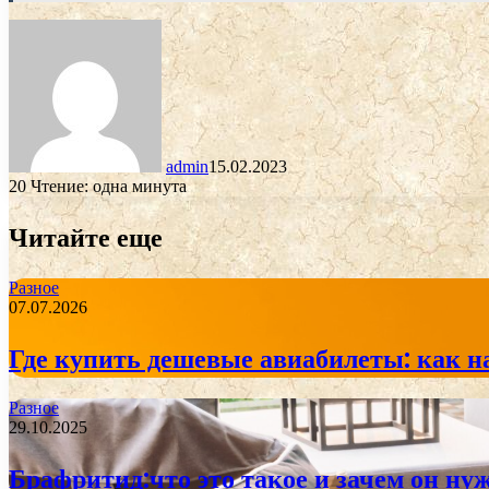
admin
15.02.2023
20
Чтение: одна минута
Читайте еще
Разное
07.07.2026
Где купить дешевые авиабилеты: как н
Разное
29.10.2025
Брафритид:что это такое и зачем он ну