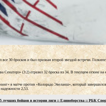
 все 30 бросков и был признан второй звездой встречи. Голкипе
Сенаторз» (3:2) отразил 32 броска из 34. В текущем сезоне на е
нинг» в матче против «Колорадо Эвеланш», который завершился п
 надежности 2,53.
 лучших бойцов в истории лиги :: Единоборства :: РБК Спо