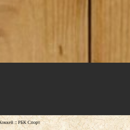
Хоккей :: РБК Спорт