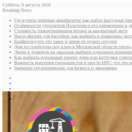
Суббота, 8 августа 2026
Breaking News
Где купить дешевые авиабилеты: как найти выгодные пре
Особенности утеплителя Политерм и его применение в д
Стоимость торкретирования бетона за квадратный метр
Насос-фильтр для бассейна: как выбрать и правильно экс
Брафритид:что это такое и зачем он нужен сегодня
Дом из газобетона под ключ в Московской области:тепло,
Дверь в душевую на заказ:как выбрать идеальное решени
Как выбрать идеальный проект дома или коттеджа: совет
Важность внесения специалистов в реестр НРС: что это 
Значение грузоперевозок для бизнеса и экономики
Sidebar
Random
Article
Log
In
Меню