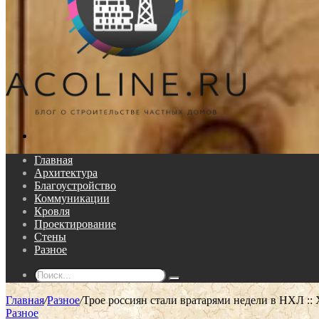
Поиск...
Главная
Архитектура
Благоустройство
Коммуникации
Кровля
Проектирование
Стены
Разное
Поиск...
Главная
/
Разное
/
Трое россиян стали вратарями недели в НХЛ :: 
Разное