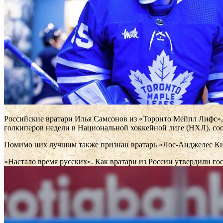
Российские вратари Илья Самсонов из «Торонто Мейпл Лифс»
голкиперов недели в Национальной хоккейной лиге (НХЛ), сообщ
Помимо них лучшим также признан вратарь «Лос-Анджелес К
«Настало время русских». Как вратари из России утвердили г