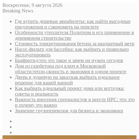
Воскресенье, 9 августа 2026
Breaking News
Где купить дешевые авиабилеты: как найти выгодные
предложения и сэкономить на перелете
Особенности утеплителя Политерм и его применение в
деревянном строительстве
Стоимость торкретирования бетона за квадратный метр
Насос-фильтр для бассейна: как выбрать и правильно
эксплуатировать
Брафритид:что это такое и зачем он нужен сегодня
Дом из газобетона под ключ в Московской
области:тепло,скорость и экономия в одном проекте
Дверь в душевую на заказ:как выбрать идеальное
решение для вашей ванной
Как выбрать идеальный проект дома или коттеджа:
советы и реальность
Важность внесения специалистов в реестр НРС: что это
и почему это важно
Значение грузоперевозок для бизнеса и экономики
Sidebar
Random
Article
Log
In