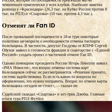
России, которые по посещаемости превзошли матчи
чемпионата практически у всех клубов. Наиболее заметна
разница у «Краснодара» (26,3 тыс. на Кубке России против 8
тыс. на РПЛ) и «Спартака» (10 тыс. против 4,3 тыс.).
Отменят ли Fan ID
После провальной посещаемости в 18-м туре некоторые
политики заговорили о необходимости отмены паспорта
болельщика. В частности, депутат Госдумы от КПРФ Сергей
Обухов заявил о готовности фракции в соавторстве с «Единой
Россией» создать проект о частичной отмене Fan ID.
Однако помощник президента России Игорь Левитин заявил
«РИА Новости», что вопрос отмены системы карт
болельщиков сейчас не рассматривается. «Решение принято,
система задействована. Если есть какие-то вопросы по
оформлению, это нужно поправить. Вопрос по отмене карты
болельщика сегодня не стоит», — сказал он.
Судейский скандал «Спартака» и хет-трик Дзюбы. Главные
итоги тура РПЛ
Футбол