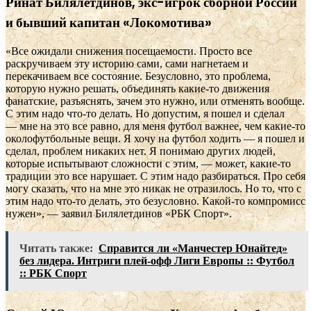
Ринат Билялетдинов, экс-игрок сборной России
и бывший капитан «Локомотива»
«Все ожидали снижения посещаемости. Просто все
раскручиваем эту историю сами, сами нагнетаем и
перекачиваем все состояние. Безусловно, это проблема,
которую нужно решать, объединять какие-то движения
фанатские, разъяснять, зачем это нужно, или отменять вообще.
С этим надо что-то делать. Но допустим, я пошел и сделал
— мне на это все равно, для меня футбол важнее, чем какие-то
околофутбольные вещи. Я хочу на футбол ходить — я пошел и
сделал, проблем никаких нет. Я понимаю других людей,
которые испытывают сложности с этим, — может, какие-то
традиции это все нарушает. С этим надо разбираться. Про себя
могу сказать, что на мне это никак не отразилось. Но то, что с
этим надо что-то делать, это безусловно. Какой-то компромисс
нужен», — заявил Билялетдинов «РБК Спорт».
Читать также:
Справится ли «Манчестер Юнайтед»
без лидера. Интриги плей-офф Лиги Европы :: Футбол
:: РБК Спорт