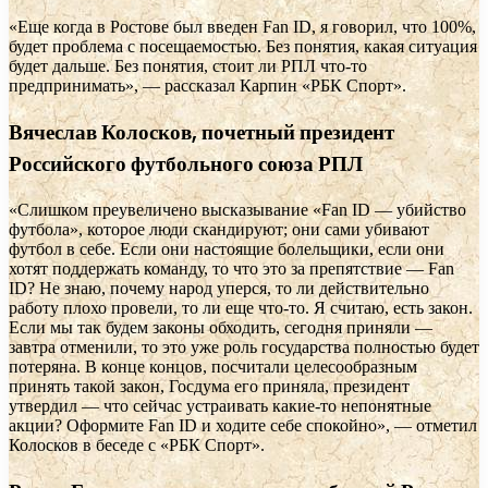
«Еще когда в Ростове был введен Fan ID, я говорил, что 100%,
будет проблема с посещаемостью. Без понятия, какая ситуация
будет дальше. Без понятия, стоит ли РПЛ что-то
предпринимать», — рассказал Карпин «РБК Спорт».
Вячеслав Колосков, почетный президент
Российского футбольного союза РПЛ
«Слишком преувеличено высказывание «Fan ID — убийство
футбола», которое люди скандируют; они сами убивают
футбол в себе. Если они настоящие болельщики, если они
хотят поддержать команду, то что это за препятствие — Fan
ID? Не знаю, почему народ уперся, то ли действительно
работу плохо провели, то ли еще что-то. Я считаю, есть закон.
Если мы так будем законы обходить, сегодня приняли —
завтра отменили, то это уже роль государства полностью будет
потеряна. В конце концов, посчитали целесообразным
принять такой закон, Госдума его приняла, президент
утвердил — что сейчас устраивать какие-то непонятные
акции? Оформите Fan ID и ходите себе спокойно», — отметил
Колосков в беседе с «РБК Спорт».