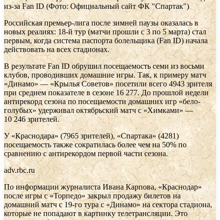
из-за Fan ID
(Фото: Официальный сайт ФК "Спартак")
Российская премьер-лига после зимней паузы оказалась в
новых реалиях: 18-й тур (матчи прошли с 3 по 5 марта) стал
первым, когда система паспорта болельщика (Fan ID) начала
действовать на всех стадионах.
В результате Fan ID обрушил посещаемость семи из восьми
клубов, проводивших домашние игры. Так, к примеру матч
«Динамо» — «Крылья Советов» посетили всего 4943 зрителя
при среднем показателе в сезоне 16 277. До прошлой недели
антирекорд сезона по посещаемости домашних игр «бело-
голубых» удерживал октябрьский матч с «Химками» —
10 246 зрителей.
У «Краснодара» (7965 зрителей), «Спартака» (4281)
посещаемость также сократилась более чем на 50% по
сравнению с антирекордом первой части сезона.
adv.rbc.ru
По информации журналиста Ивана Карпова, «Краснодар»
после игры с «Торпедо» закрыл продажу билетов на
домашний матч с 19-го тура с «Динамо» на сектора стадиона,
которые не попадают в картинку телетрансляции. Это