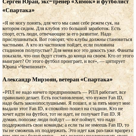
Сергей Юран, экс-тренер «Химок» и футболист
«Спартака»
«Я не могу понять, для чего мы сами себе режем сук, на
котором сидим. Для клубов это большой заработок. Есть
спорт, есть люди, отвечающие за его развитие. Надо
прислушиваться. Вот говорят, что клубы должны становиться
частными. А кто из частников пойдет, если половина
стадионов полупустые? Для меня все это дикость уже. Фанаты
показали, что они будут стоять до конца на своем. Кто от этого
выиграет? От этого футбол проиграет, и все», — цитирует
Юрана «Чемпионат».
Александр Мирзоян, ветеран «Спартака»
«РПЛ не надо ничего предпринимать — РПЛ работает, все
правильно делает. Есть постановление, что нужен Fan ID,
надо быть законопослушными. Я пошел, и за пять минут мне
выдали этот Fan ID, я спокойно пошел на стадион. Кто не
хочет идти на футбол, тот не идет, не получает Fan ID. Я
думаю, попозже люди пойдут — все поймут, что надо
поддерживать свои команды; а если ты не имеешь Fan ID, то
ты не сможешь их поддержать. Это идет как раз-таки вразрез с
тем, что мы болельщики — мы должны поддерживать свою