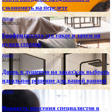
сэкономить на перелете
Разное
29.10.2025
Брафритид:что это такое и зачем он
нужен сегодня
Разное
22.10.2025
Дверь в душевую на заказ:как выбрать
идеальное решение для вашей ванной
Разное
13.07.2025
Важность внесения специалистов в