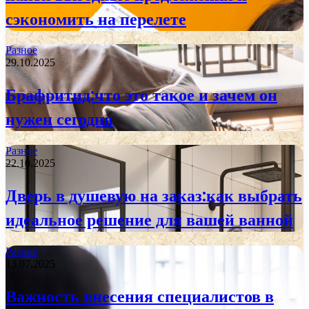
сэкономить на перелете
Разное
29.10.2025
Брафритид:что это такое и зачем он
нужен сегодня
Разное
22.10.2025
Дверь в душевую на заказ:как выбрать
идеальное решение для вашей ванной
Разное
13.07.2025
Важность внесения специалистов в