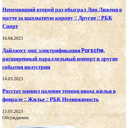
Непомнящий второй раз обыграл Дин Лиженя в
матче за шахматную корону :: Другие :: РБК
Спорт
16.04.2023
Дайджест дня: электрификация Porsche,
расширенный параллельный импорт и другие
события индустрии
14.03.2023
Росстат оценил падение темпов ввода жилья в
феврале :: Жилье :: РБК Недвижимость
15.03.2023
Обсуждаемое