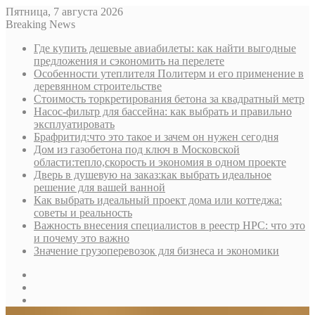
Пятница, 7 августа 2026
Breaking News
Где купить дешевые авиабилеты: как найти выгодные
предложения и сэкономить на перелете
Особенности утеплителя Политерм и его применение в
деревянном строительстве
Стоимость торкретирования бетона за квадратный метр
Насос-фильтр для бассейна: как выбрать и правильно
эксплуатировать
Брафритид:что это такое и зачем он нужен сегодня
Дом из газобетона под ключ в Московской
области:тепло,скорость и экономия в одном проекте
Дверь в душевую на заказ:как выбрать идеальное
решение для вашей ванной
Как выбрать идеальный проект дома или коттеджа:
советы и реальность
Важность внесения специалистов в реестр НРС: что это
и почему это важно
Значение грузоперевозок для бизнеса и экономики
Sidebar
Random
Article
Log
In