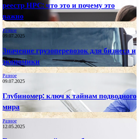
реестр НРС: что это и почему это
важно
Разное
09.07.2025
Значение грузоперевозок для бизнеса и
экономики
Разное
09.07.2025
Глубиномер: ключ к тайнам подводного
мира
Разное
12.05.2025