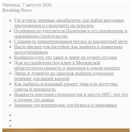
Пятница, 7 августа 2026
Breaking News
Где купить дешевые авиабилеты: как найти выгодные
предложения и сэкономить на перелете
Особенности утеплителя Политерм и его применение в
деревянном строительстве
Стоимость торкретирования бетона за квадратный метр
Насос-фильтр для бассейна: как выбрать и правильно
эксплуатировать
Брафритид:что это такое и зачем он нужен сегодня
Дом из газобетона под ключ в Московской
области:тепло,скорость и экономия в одном проекте
Дверь в душевую на заказ:как выбрать идеальное
решение для вашей ванной
Как выбрать идеальный проект дома или коттеджа:
советы и реальность
Важность внесения специалистов в реестр НРС: что это
и почему это важно
Значение грузоперевозок для бизнеса и экономики
Sidebar
Random
Article
Log
In