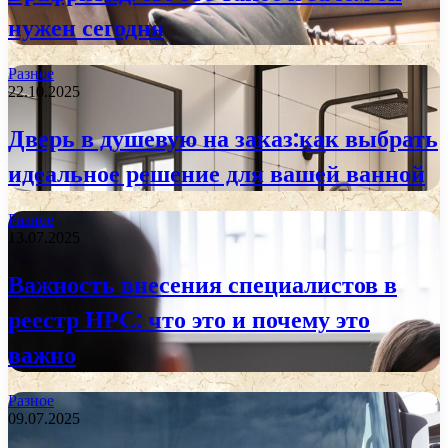
нужен сегодня
Разное
22.10.2025
Дверь в душевую на заказ:как выбрать
идеальное решение для вашей ванной
Разное
13.07.2025
Важность внесения специалистов в
реестр НРС: что это и почему это
важно
Разное
09.07.2025