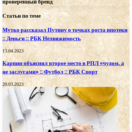
проверенный бренд
Статьи по теме
Мутко рассказал Путину о точках роста ипотеки
:: Деньги :: РБК Недвижимость
13.04.2023
Карпин объяснил второе место в РПЛ «чудом, а
не заслугами» :: Футбол :: РБК Спорт
20.03.2023