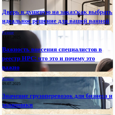
Дверь в душевую на заказ:как выбрать
идеальное решение для вашей ванной
Разное
13.07.2025
Важность внесения специалистов в
реестр НРС: что это и почему это
важно
Разное
09.07.2025
Значение грузоперевозок для бизнеса и
экономики