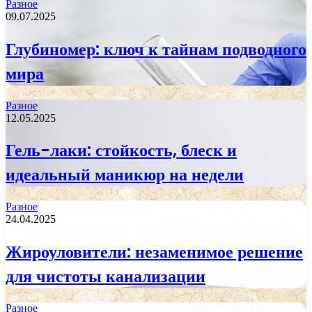
Разное
09.07.2025
Глубиномер: ключ к тайнам подводного
мира
Разное
12.05.2025
Гель-лаки: стойкость, блеск и
идеальный маникюр на недели
Разное
24.04.2025
Жироуловители: незаменимое решение
для чистоты канализации
Разное