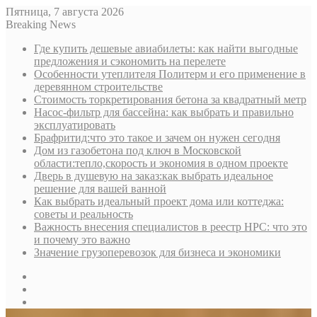
Пятница, 7 августа 2026
Breaking News
Где купить дешевые авиабилеты: как найти выгодные
предложения и сэкономить на перелете
Особенности утеплителя Политерм и его применение в
деревянном строительстве
Стоимость торкретирования бетона за квадратный метр
Насос-фильтр для бассейна: как выбрать и правильно
эксплуатировать
Брафритид:что это такое и зачем он нужен сегодня
Дом из газобетона под ключ в Московской
области:тепло,скорость и экономия в одном проекте
Дверь в душевую на заказ:как выбрать идеальное
решение для вашей ванной
Как выбрать идеальный проект дома или коттеджа:
советы и реальность
Важность внесения специалистов в реестр НРС: что это
и почему это важно
Значение грузоперевозок для бизнеса и экономики
Sidebar
Random
Article
Log
In