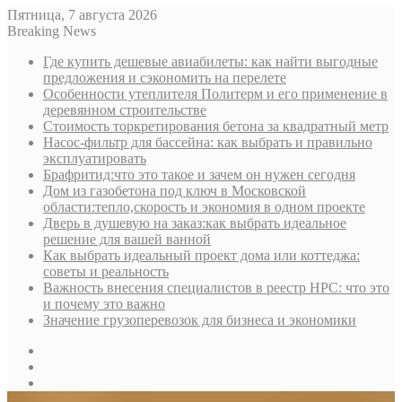
Пятница, 7 августа 2026
Breaking News
Где купить дешевые авиабилеты: как найти выгодные
предложения и сэкономить на перелете
Особенности утеплителя Политерм и его применение в
деревянном строительстве
Стоимость торкретирования бетона за квадратный метр
Насос-фильтр для бассейна: как выбрать и правильно
эксплуатировать
Брафритид:что это такое и зачем он нужен сегодня
Дом из газобетона под ключ в Московской
области:тепло,скорость и экономия в одном проекте
Дверь в душевую на заказ:как выбрать идеальное
решение для вашей ванной
Как выбрать идеальный проект дома или коттеджа:
советы и реальность
Важность внесения специалистов в реестр НРС: что это
и почему это важно
Значение грузоперевозок для бизнеса и экономики
Sidebar
Random
Article
Log
In