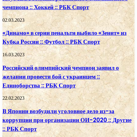
чемпиона :: Хоккей :: РБК Спорт
02.03.2023
«Динамо» в серии пенальти выбило «Зенит» из
Кубка России :: Футбол :: РБК Спорт
16.03.2023
Российский олимпийский чемпион заявил о
желании провести бой с украинцем ::
Единоборства :: РБК Спорт
22.02.2023
В Японии возбудили уголовное дело из-за
коррупции при организации ОИ-2020 :: Другие
:: РБК Спорт