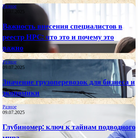
Разное
13.07.2025
Важность внесения специалистов в
реестр НРС: что это и почему это
важно
Разное
09.07.2025
Значение грузоперевозок для бизнеса и
экономики
Разное
09.07.2025
Глубиномер: ключ к тайнам подводного
мира