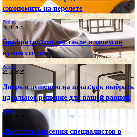
сэкономить на перелете
Разное
29.10.2025
Брафритид:что это такое и зачем он
нужен сегодня
Разное
22.10.2025
Дверь в душевую на заказ:как выбрать
идеальное решение для вашей ванной
Разное
13.07.2025
Важность внесения специалистов в