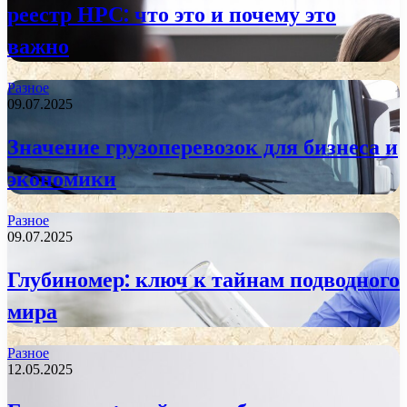
реестр НРС: что это и почему это
важно
Разное
09.07.2025
Значение грузоперевозок для бизнеса и
экономики
Разное
09.07.2025
Глубиномер: ключ к тайнам подводного
мира
Разное
12.05.2025