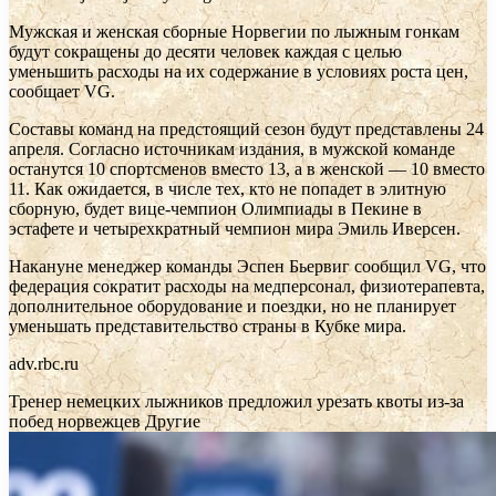
Мужская и женская сборные Норвегии по лыжным гонкам
будут сокращены до десяти человек каждая с целью
уменьшить расходы на их содержание в условиях роста цен,
сообщает VG.
Составы команд на предстоящий сезон будут представлены 24
апреля. Согласно источникам издания, в мужской команде
останутся 10 спортсменов вместо 13, а в женской — 10 вместо
11. Как ожидается, в числе тех, кто не попадет в элитную
сборную, будет вице-чемпион Олимпиады в Пекине в
эстафете и четырехкратный чемпион мира Эмиль Иверсен.
Накануне менеджер команды Эспен Бьервиг сообщил VG, что
федерация сократит расходы на медперсонал, физиотерапевта,
дополнительное оборудование и поездки, но не планирует
уменьшать представительство страны в Кубке мира.
adv.rbc.ru
Тренер немецких лыжников предложил урезать квоты из-за
побед норвежцев
Другие