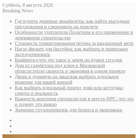
Суббота, 8 августа 2026
Breaking News
Где купить дешевые авиабилеты: как найти выгодные
предложения и сэкономить на перелете
Особенности утеплителя Политерм и его применение в
деревянном строительстве
Стоимость торкретирования бетона за квадратный метр
Насос-фильтр для бассейна: как выбрать и правильно
эксплуатировать
Брафритид:что это такое и зачем он нужен сегодня
Дом из газобетона под ключ в Московской
области:тепло,скорость и экономия в одном проекте
Дверь в душевую на заказ:как выбрать идеальное
решение для вашей ванной
Как выбрать идеальный проект дома или коттеджа:
советы и реальность
Важность внесения специалистов в реестр НРС: что это
и почему это важно
Значение грузоперевозок для бизнеса и экономики
Sidebar
Random
Article
Log
In