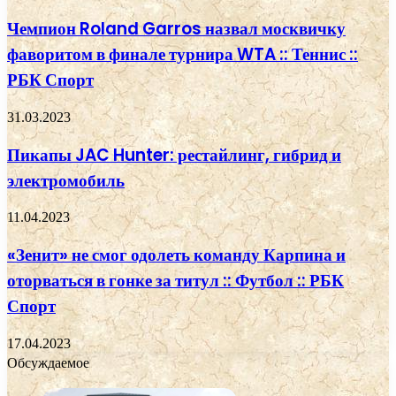
Чемпион Roland Garros назвал москвичку
фаворитом в финале турнира WTA :: Теннис ::
РБК Спорт
31.03.2023
Пикапы JAC Hunter: рестайлинг, гибрид и
электромобиль
11.04.2023
«Зенит» не смог одолеть команду Карпина и
оторваться в гонке за титул :: Футбол :: РБК
Спорт
17.04.2023
Обсуждаемое