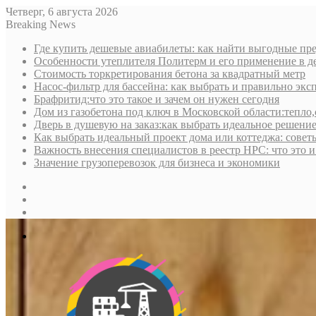
Четверг, 6 августа 2026
Breaking News
Где купить дешевые авиабилеты: как найти выгодные пре
Особенности утеплителя Политерм и его применение в д
Стоимость торкретирования бетона за квадратный метр
Насос-фильтр для бассейна: как выбрать и правильно экс
Брафритид:что это такое и зачем он нужен сегодня
Дом из газобетона под ключ в Московской области:тепло,
Дверь в душевую на заказ:как выбрать идеальное решени
Как выбрать идеальный проект дома или коттеджа: совет
Важность внесения специалистов в реестр НРС: что это 
Значение грузоперевозок для бизнеса и экономики
Sidebar
Random
Article
Log
In
Меню