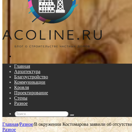
Поиск...
Главная
Архитектура
Благоустройство
Коммуникации
Кровля
Проектирование
Стены
Разное
Поиск...
Главная
/
Разное
/
В окружении Костомарова заявили об отсутстви
Разное