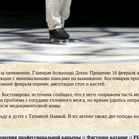
-за пневмонии. Главврач больницы Денис Проценко 16 февраля з
нфекции с минимальными шансами на выживание. Костомаров пр
овине февраля перенес ампутации стоп и кистей.
Костомарова: источник сообщил, что у него «поражена часть моз
а проблема с сосудами головного мозга, но врачам удалось опе
после медикаментозной комы.
ьду в дуэте с Татьяной Навкой. В их активе также две победы 
ршения профессиональной карьеры :: Фигурное катание :: 