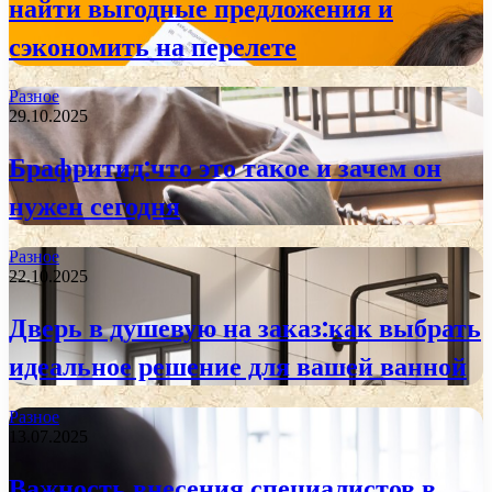
найти выгодные предложения и
сэкономить на перелете
Разное
29.10.2025
Брафритид:что это такое и зачем он
нужен сегодня
Разное
22.10.2025
Дверь в душевую на заказ:как выбрать
идеальное решение для вашей ванной
Разное
13.07.2025
Важность внесения специалистов в