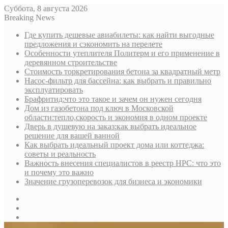
Суббота, 8 августа 2026
Breaking News
Где купить дешевые авиабилеты: как найти выгодные
предложения и сэкономить на перелете
Особенности утеплителя Политерм и его применение в
деревянном строительстве
Стоимость торкретирования бетона за квадратный метр
Насос-фильтр для бассейна: как выбрать и правильно
эксплуатировать
Брафритид:что это такое и зачем он нужен сегодня
Дом из газобетона под ключ в Московской
области:тепло,скорость и экономия в одном проекте
Дверь в душевую на заказ:как выбрать идеальное
решение для вашей ванной
Как выбрать идеальный проект дома или коттеджа:
советы и реальность
Важность внесения специалистов в реестр НРС: что это
и почему это важно
Значение грузоперевозок для бизнеса и экономики
Sidebar
Random
Article
Log
In