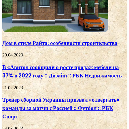
Дом в стиле Райта: особенности строительства
20.04.2023
В «Авито» сообщили о росте продаж мебели на
37% в 2022 году :: Дизайн :: РБК Недвижимость
21.02.2023
Тренер сборной Украины призвал «отвергать»
команды за матчи с Россией :: Футбол :: РБК
Спорт
24.03.2023