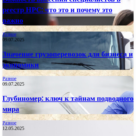
реестр НРС: что это и почему это
важно
Разное
09.07.2025
Значение грузоперевозок для бизнеса и
экономики
Разное
09.07.2025
Глубиномер: ключ к тайнам подводного
мира
Разное
12.05.2025