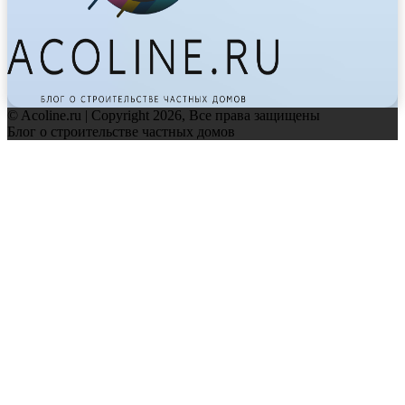
© Acoline.ru | Copyright 2026, Все права защищены
Блог о строительстве частных домов
Facebook
Twitter
WhatsApp
Telegram
Back
to
top
button