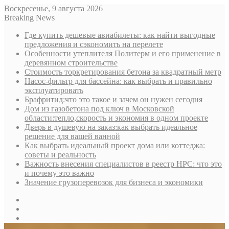
Воскресенье, 9 августа 2026
Breaking News
Где купить дешевые авиабилеты: как найти выгодные
предложения и сэкономить на перелете
Особенности утеплителя Политерм и его применение в
деревянном строительстве
Стоимость торкретирования бетона за квадратный метр
Насос-фильтр для бассейна: как выбрать и правильно
эксплуатировать
Брафритид:что это такое и зачем он нужен сегодня
Дом из газобетона под ключ в Московской
области:тепло,скорость и экономия в одном проекте
Дверь в душевую на заказ:как выбрать идеальное
решение для вашей ванной
Как выбрать идеальный проект дома или коттеджа:
советы и реальность
Важность внесения специалистов в реестр НРС: что это
и почему это важно
Значение грузоперевозок для бизнеса и экономики
Sidebar
Random
Article
Log
In