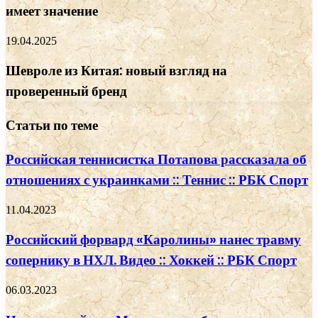
имеет значение
19.04.2025
Шевроле из Китая: новый взгляд на
проверенный бренд
Статьи по теме
Российская теннисистка Потапова рассказала об
отношениях с украинками :: Теннис :: РБК Спорт
11.04.2023
Российский форвард «Каролины» нанес травму
сопернику в НХЛ. Видео :: Хоккей :: РБК Спорт
06.03.2023