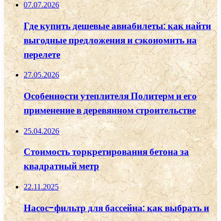
07.07.2026
Где купить дешевые авиабилеты: как найти
выгодные предложения и сэкономить на
перелете
27.05.2026
Особенности утеплителя Политерм и его
применение в деревянном строительстве
25.04.2026
Стоимость торкретирования бетона за
квадратный метр
22.11.2025
Насос-фильтр для бассейна: как выбрать и