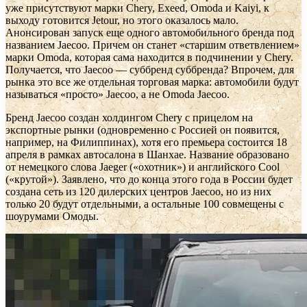
уже присутствуют марки Chery, Exeed, Omoda и Kaiyi, к
выходу готовится Jetour, но этого оказалось мало.
Анонсирован запуск еще одного автомобильного бренда под
названием Jaecoo. Причем он станет «старшим ответвлением»
марки Omoda, которая сама находится в подчинении у Chery.
Получается, что Jaecoo — суббренд суббренда? Впрочем, для
рынка это все же отдельная торговая марка: автомобили будут
называться «просто» Jaecoo, а не Omoda Jaecoo.
Бренд Jaecoo создан холдингом Chery с прицелом на
экспортные рынки (одновременно с Россией он появится,
например, на Филиппинах), хотя его премьера состоится 18
апреля в рамках автосалона в Шанхае. Название образовано
от немецкого слова Jaeger («охотник») и английского Cool
(«крутой»). Заявлено, что до конца этого года в России будет
создана сеть из 120 дилерских центров Jaecoo, но из них
только 20 будут отдельными, а остальные 100 совмещены с
шоурумами Омоды.