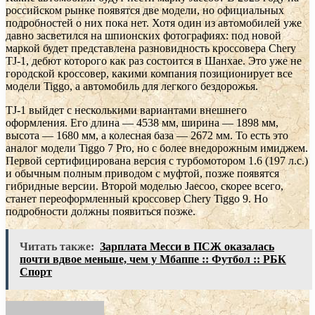
российском рынке появятся две модели, но официальных
подробностей о них пока нет. Хотя один из автомобилей уже
давно засветился на шпионских фотографиях: под новой
маркой будет представлена разновидность кроссовера Chery
TJ-1, дебют которого как раз состоится в Шанхае. Это уже не
городской кроссовер, какими компания позиционирует все
модели Tiggo, а автомобиль для легкого бездорожья.
TJ-1 выйдет с несколькими вариантами внешнего
оформления. Его длина — 4538 мм, ширина — 1898 мм,
высота — 1680 мм, а колесная база — 2672 мм. То есть это
аналог модели Tiggo 7 Pro, но с более внедорожным имиджем.
Первой сертифицирована версия с турбомотором 1.6 (197 л.с.)
и обычным полным приводом с муфтой, позже появятся
гибридные версии. Второй моделью Jaecoo, скорее всего,
станет переоформленный кроссовер Chery Tiggo 9. Но
подробности должны появиться позже.
Читать также:
Зарплата Месси в ПСЖ оказалась
почти вдвое меньше, чем у Мбаппе :: Футбол :: РБК
Спорт