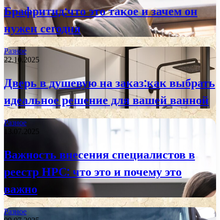
Брафритид:что это такое и зачем он
нужен сегодня
Разное
22.10.2025
Дверь в душевую на заказ:как выбрать
идеальное решение для вашей ванной
Разное
13.07.2025
Важность внесения специалистов в
реестр НРС: что это и почему это
важно
Разное