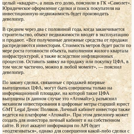
целый «квадрат», а лишь его долю, пояснили в ГК «Самолет».
Юридическое оформление сделки и поиск покупателя на
инвестиционную недвижимость будет производить
девелопер.
В среднем через два с половиной года, когда заканчивается
строительство, объект недвижимости вводят в эксплуатацию
и продают. «Все полученные денежные средства от продажи
распределяются инвесторам. Стоимость метров будет расти по
мере роста готовности объекта, наполнения жилого квартала
инфраструктурой, а также вследствие инфляционных
процессов. Оставить заявку на продажу или покупку ЦФА, в
том числе частично, можно в любой момент», — пояснил
девелопер.
По закону сделки, связанные с продажей впервые
выпущенных ЦФА, могут быть совершены только на
информационной площадке, на которой такие ЦФА
выпущены (в данном случае это «Атомайз»), разъяснил
механизм инвестирования в цифровые метры старший юрист
GMT Legal Денис Поляков. Личный кабинет инвестора также
ведется на платформе «Атомайз». При этом девелопер может
создать для инвестора личный кабинет и на собственном
сайте. В этот аккаунт информация по API будет
«подтягиваться», однако для совершения какой-либо сделки с