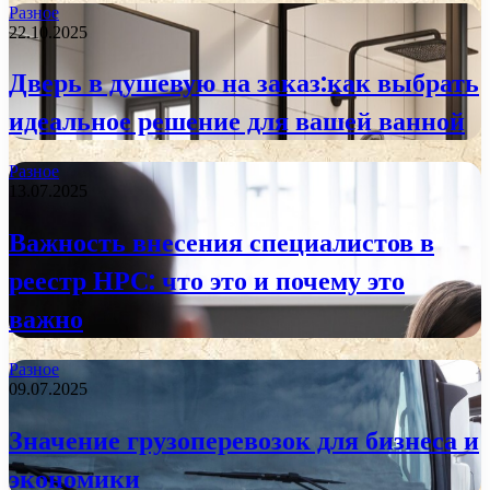
Разное
22.10.2025
Дверь в душевую на заказ:как выбрать
идеальное решение для вашей ванной
Разное
13.07.2025
Важность внесения специалистов в
реестр НРС: что это и почему это
важно
Разное
09.07.2025
Значение грузоперевозок для бизнеса и
экономики