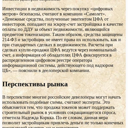
Инвестиции в недвижимость через покупку «цифровых
метров» безопасны, считают в компании «Самолет».
«Денежные средства, полученные эмитентом ЦФА от
инвесторов, попадают на эскроу-счет застройщика в качестве
оплаты по ДДУ за объект недвижимости, являющийся
предметом токенизации. Таким образом, средства защищены
214-ФЗ и застройщик не имеет права их использовать, как и
при стандартных сделках в недвижимости. Расчеты при
сделках купли-продажи ЦФА ведутся через номинальный
счет, а информация об обладателях ЦФА фиксируется в
распределенном цифровом реестре оператора
информационной системы, действующего под надзором
ЦБ», — пояснили в деелоперской компании.
Перспективы рынка
В перспективе многие российские девелоперы могут начать
использовать подобные схемы, считают эксперты. Это
объясняется тем, что продажа токенов может поддержать
строительный рынок в условиях сокращающегося спроса,
отметила Надежда Коркка. По ее словам, данная мера
позволит застройщикам привлечь деньги не только конечных
покупателей квартир, но и инвесторов.