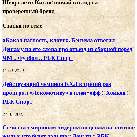
Шевроле из Китая: новый взгляд на
проверенный бренд
Статьи по теме
«Какая наглость, клоун». Бензема ответил
Дешаму на его слова про отъезд из сборной перед
ЧМ :: Футбол :: РБК Спорт
11.03.2023
Действующий чемпион КХЛ в третий раз
проиграл «Локомотиву» в плей-офф :: Хоккей ::
РБК Спорт
27.03.2023
Сочи стал мировым лидером по ценам на элитное
жилье: что будет дальше :: Деньги :: РБК