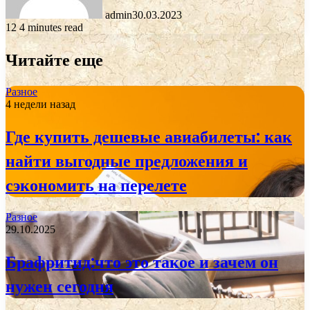
admin
30.03.2023
12
4 minutes read
Читайте еще
Разное
4 недели назад
Где купить дешевые авиабилеты: как
найти выгодные предложения и
сэкономить на перелете
Разное
29.10.2025
Брафритид:что это такое и зачем он
нужен сегодня