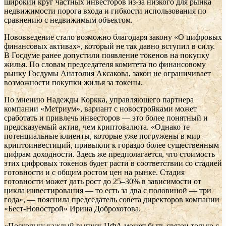
широкий круг частных инвесторов из-за низкого для рынка
недвижимости порога входа и гибкости использования по
сравнению с недвижимым объектом.
Нововведение стало возможно благодаря закону «О цифровых
финансовых активах», который не так давно вступил в силу.
В Госдуме ранее допустили появление токенов на покупку
жилья. По словам председателя комитета по финансовому
рынку Госдумы Анатолия Аксакова, закон не ограничивает
возможности покупки жилья за токены.
По мнению Надежды Коркка, управляющего партнера
компании «Метриум», вариант с новостройками может
сработать и привлечь инвесторов — это более понятный и
предсказуемый актив, чем криптовалюта. «Однако те
потенциальные клиенты, которые уже погружены в мир
криптоинвестиций, привыкли к гораздо более существенным
цифрам доходности. Здесь же предполагается, что стоимость
этих цифровых токенов будет расти в соответствии со стадией
готовности и с общим ростом цен на рынке. Стадия
готовности может дать рост до 25–30% в зависимости от
цикла инвестирования — то есть за два с половиной — три
года», — пояснила председатель совета директоров компании
«Бест-Новострой» Ирина Доброхотова.
«Поскольку каждый выпуск ЦФА может быть связан только с