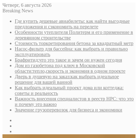
Четверг, 6 августа 2026
Breaking News
Где купить дешевые авиабилеты: как найти выгодные
предложения и сэкономить на перелете
Особенности утеплителя Политерм и его применение в
деревянном строительстве
Стоимость торкретирования бетона за квадратный метр
Насос-фильтр для бассейна: как выбрать и правильно
эксплуатировать
Брафритид:что это такое и зачем он нужен сегодня
Дом из газобетона под ключ в Московской
области:тепло,скорость и экономия в одном проекте
Дверь в душевую на заказ:как выбрать идеальное
решение для вашей ванной
Как выбрать идеальный проект дома или коттеджа:
советы и реальность
Важность внесения специалистов в реестр НРС: что это
и почему это важно
Значение грузоперевозок для бизнеса и экономики
Sidebar
Random
Article
Log
In