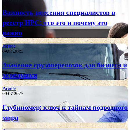
Важность внесения специалистов в
реестр НРС: что это и почему это
важно
Разное
09.07.2025
Значение грузоперевозок для бизнеса и
экономики
Разное
09.07.2025
Глубиномер: ключ к тайнам подводного
мира