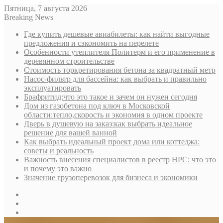
Пятница, 7 августа 2026
Breaking News
Где купить дешевые авиабилеты: как найти выгодные
предложения и сэкономить на перелете
Особенности утеплителя Политерм и его применение в
деревянном строительстве
Стоимость торкретирования бетона за квадратный метр
Насос-фильтр для бассейна: как выбрать и правильно
эксплуатировать
Брафритид:что это такое и зачем он нужен сегодня
Дом из газобетона под ключ в Московской
области:тепло,скорость и экономия в одном проекте
Дверь в душевую на заказ:как выбрать идеальное
решение для вашей ванной
Как выбрать идеальный проект дома или коттеджа:
советы и реальность
Важность внесения специалистов в реестр НРС: что это
и почему это важно
Значение грузоперевозок для бизнеса и экономики
Sidebar
Random
Article
Log
In