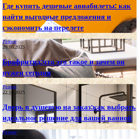
Где купить дешевые авиабилеты: как
найти выгодные предложения и
сэкономить на перелете
Разное
29.10.2025
Брафритид:что это такое и зачем он
нужен сегодня
Разное
22.10.2025
Дверь в душевую на заказ:как выбрать
идеальное решение для вашей ванной
Разное
13.07.2025