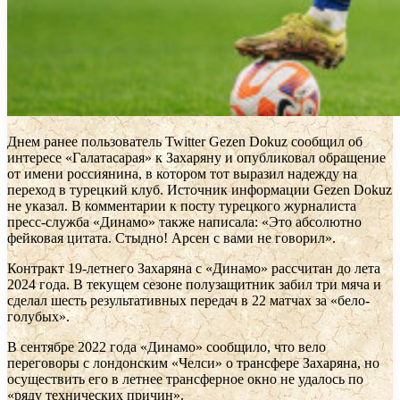
Днем ранее пользователь Twitter Gezen Dokuz сообщил об
интересе «Галатасарая» к Захаряну и опубликовал обращение
от имени россиянина, в котором тот выразил надежду на
переход в турецкий клуб. Источник информации Gezen Dokuz
не указал. В комментарии к посту турецкого журналиста
пресс-служба «Динамо» также написала: «Это абсолютно
фейковая цитата. Стыдно! Арсен с вами не говорил».
Контракт 19-летнего Захаряна с «Динамо» рассчитан до лета
2024 года. В текущем сезоне полузащитник забил три мяча и
сделал шесть результативных передач в 22 матчах за «бело-
голубых».
В сентябре 2022 года «Динамо» сообщило, что вело
переговоры с лондонским «Челси» о трансфере Захаряна, но
осуществить его в летнее трансферное окно не удалось по
«ряду технических причин».