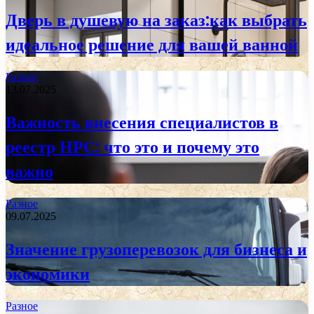
Дверь в душевую на заказ:как выбрать
идеальное решение для вашей ванной
Разное
13.07.2025
Важность внесения специалистов в
реестр НРС: что это и почему это
важно
Разное
09.07.2025
Значение грузоперевозок для бизнеса и
экономики
Разное