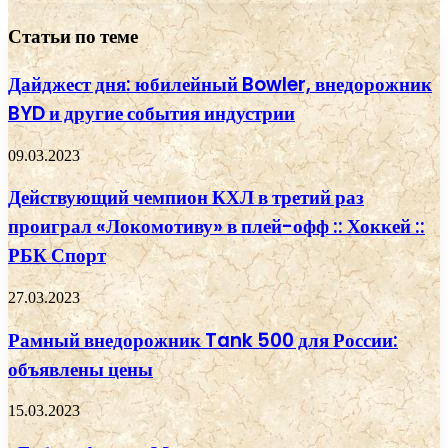
Статьи по теме
Дайджест дня: юбилейный Bowler, внедорожник
BYD и другие события индустрии
09.03.2023
Действующий чемпион КХЛ в третий раз
проиграл «Локомотиву» в плей-офф :: Хоккей ::
РБК Спорт
27.03.2023
Рамный внедорожник Tank 500 для России:
объявлены цены
15.03.2023