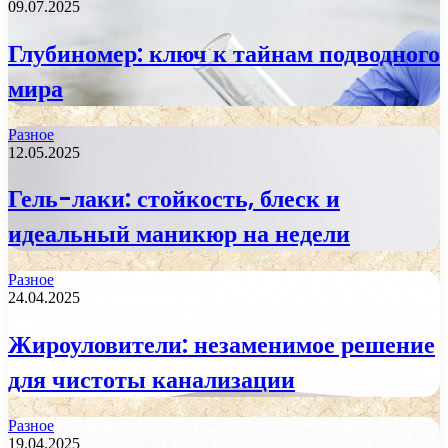
09.07.2025
Глубиномер: ключ к тайнам подводного
мира
Разное
12.05.2025
Гель-лаки: стойкость, блеск и
идеальный маникюр на недели
Разное
24.04.2025
Жироуловители: незаменимое решение
для чистоты канализации
Разное
19.04.2025