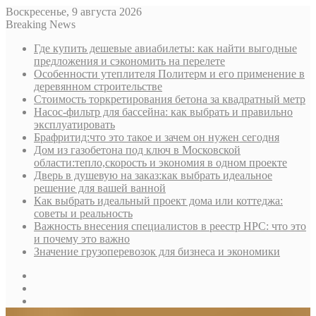
Воскресенье, 9 августа 2026
Breaking News
Где купить дешевые авиабилеты: как найти выгодные
предложения и сэкономить на перелете
Особенности утеплителя Политерм и его применение в
деревянном строительстве
Стоимость торкретирования бетона за квадратный метр
Насос-фильтр для бассейна: как выбрать и правильно
эксплуатировать
Брафритид:что это такое и зачем он нужен сегодня
Дом из газобетона под ключ в Московской
области:тепло,скорость и экономия в одном проекте
Дверь в душевую на заказ:как выбрать идеальное
решение для вашей ванной
Как выбрать идеальный проект дома или коттеджа:
советы и реальность
Важность внесения специалистов в реестр НРС: что это
и почему это важно
Значение грузоперевозок для бизнеса и экономики
Sidebar
Random
Article
Log
In