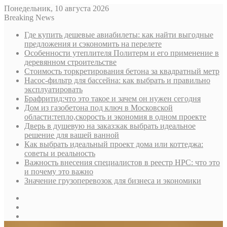
Понедельник, 10 августа 2026
Breaking News
Где купить дешевые авиабилеты: как найти выгодные
предложения и сэкономить на перелете
Особенности утеплителя Политерм и его применение в
деревянном строительстве
Стоимость торкретирования бетона за квадратный метр
Насос-фильтр для бассейна: как выбрать и правильно
эксплуатировать
Брафритид:что это такое и зачем он нужен сегодня
Дом из газобетона под ключ в Московской
области:тепло,скорость и экономия в одном проекте
Дверь в душевую на заказ:как выбрать идеальное
решение для вашей ванной
Как выбрать идеальный проект дома или коттеджа:
советы и реальность
Важность внесения специалистов в реестр НРС: что это
и почему это важно
Значение грузоперевозок для бизнеса и экономики
Sidebar
Random
Article
Log
In