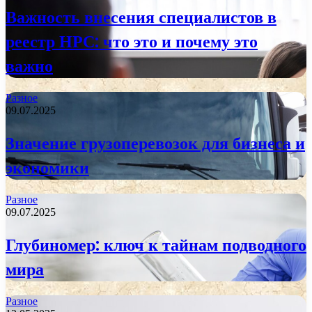
Важность внесения специалистов в
реестр НРС: что это и почему это
важно
Разное
09.07.2025
Значение грузоперевозок для бизнеса и
экономики
Разное
09.07.2025
Глубиномер: ключ к тайнам подводного
мира
Разное