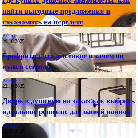
Где купить дешевые авиабилеты: как
найти выгодные предложения и
сэкономить на перелете
Разное
29.10.2025
Брафритид:что это такое и зачем он
нужен сегодня
Разное
22.10.2025
Дверь в душевую на заказ:как выбрать
идеальное решение для вашей ванной
Разное
13.07.2025