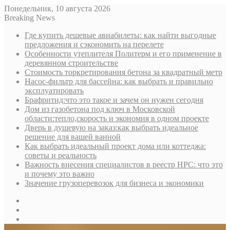
Понедельник, 10 августа 2026
Breaking News
Где купить дешевые авиабилеты: как найти выгодные
предложения и сэкономить на перелете
Особенности утеплителя Политерм и его применение в
деревянном строительстве
Стоимость торкретирования бетона за квадратный метр
Насос-фильтр для бассейна: как выбрать и правильно
эксплуатировать
Брафритид:что это такое и зачем он нужен сегодня
Дом из газобетона под ключ в Московской
области:тепло,скорость и экономия в одном проекте
Дверь в душевую на заказ:как выбрать идеальное
решение для вашей ванной
Как выбрать идеальный проект дома или коттеджа:
советы и реальность
Важность внесения специалистов в реестр НРС: что это
и почему это важно
Значение грузоперевозок для бизнеса и экономики
Sidebar
Random
Article
Log
In