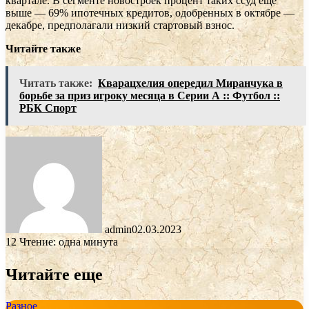
квартале. В сегменте новостроек процент таких ссуд еще
выше — 69% ипотечных кредитов, одобренных в октябре —
декабре, предполагали низкий стартовый взнос.
Читайте также
Читать также:
Кварацхелия опередил Миранчука в
борьбе за приз игроку месяца в Серии А :: Футбол ::
РБК Спорт
admin
02.03.2023
12
Чтение: одна минута
Читайте еще
Разное