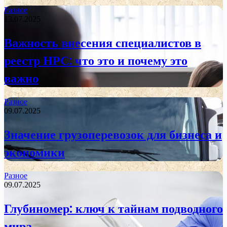
Разное
13.07.2025
Важность внесения специалистов в
реестр НРС: что это и почему это
важно
Разное
09.07.2025
Значение грузоперевозок для бизнеса и
экономики
Разное
09.07.2025
Глубиномер: ключ к тайнам подводного
мира