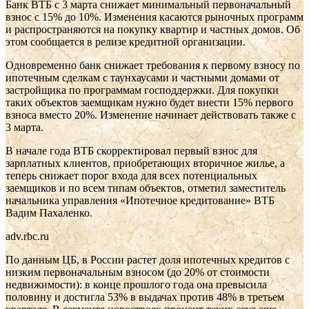
Банк ВТБ с 3 марта снижает минимальный первоначальный
взнос с 15% до 10%. Изменения касаются рыночных программ
и распространяются на покупку квартир и частных домов. Об
этом сообщается в релизе кредитной организации.
Одновременно банк снижает требования к первому взносу по
ипотечным сделкам с таунхаусами и частными домами от
застройщика по программам господдержки. Для покупки
таких объектов заемщикам нужно будет внести 15% первого
взноса вместо 20%. Изменение начинает действовать также с
3 марта.
В начале года ВТБ скорректировал первый взнос для
зарплатных клиентов, приобретающих вторичное жилье, а
теперь снижает порог входа для всех потенциальных
заемщиков и по всем типам объектов, отметил заместитель
начальника управления «Ипотечное кредитование» ВТБ
Вадим Пахаленко.
adv.rbc.ru
По данным ЦБ, в России растет доля ипотечных кредитов с
низким первоначальным взносом (до 20% от стоимости
недвижимости): в конце прошлого года она превысила
половину и достигла 53% в выдачах против 48% в третьем