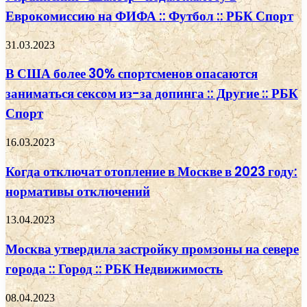
Еврокомиссию на ФИФА :: Футбол :: РБК Спорт
31.03.2023
В США более 30% спортсменов опасаются
заниматься сексом из-за допинга :: Другие :: РБК
Спорт
16.03.2023
Когда отключат отопление в Москве в 2023 году:
нормативы отключений
13.04.2023
Москва утвердила застройку промзоны на севере
города :: Город :: РБК Недвижимость
08.04.2023