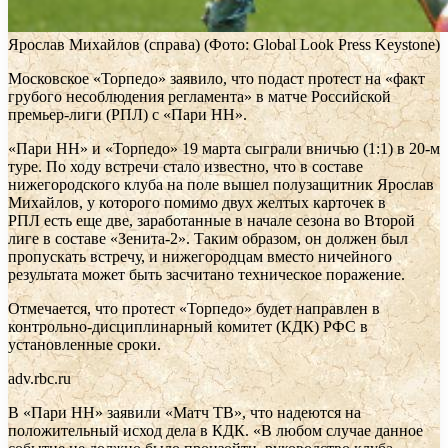
Ярослав Михайлов (справа)
(Фото: Global Look Press Keystone)
Московское «Торпедо» заявило, что подаст протест на «факт
грубого несоблюдения регламента» в матче Российской
премьер-лиги (РПЛ) с «Пари НН».
«Пари НН» и «Торпедо» 19 марта сыграли вничью (1:1) в 20-м
туре. По ходу встречи стало известно, что в составе
нижегородского клуба на поле вышел полузащитник Ярослав
Михайлов, у которого помимо двух желтых карточек в
РПЛ есть еще две, заработанные в начале сезона во Второй
лиге в составе «Зенита-2». Таким образом, он должен был
пропускать встречу, и нижегородцам вместо ничейного
результата может быть засчитано техническое поражение.
Отмечается, что протест «Торпедо» будет направлен в
контрольно-дисциплинарный комитет (КДК) РФС в
установленные сроки.
adv.rbc.ru
В «Пари НН» заявили «Матч ТВ», что надеются на
положительный исход дела в КДК. «В любом случае данное