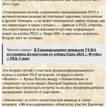
20-го тура.
«Электронная система управления соревнованиями РПЛ в
автоматическом режиме не учитывает карточки, полученные
в других турнирах, и не может блокировать заявку игрока, как
это происходит в иных случаях», — заявили в РПЛ, отметив,
что ответственность за внесение в систему информации
лежит на клубах РПЛ, а «Пари НН» о карточках игрока во
Второй лиге не сообщал.
Читать также:
В Европарламенте призвали УЕФА
отстранить Белоруссию от отбора Евро-2024 :: Футбол
:: РБК Спорт
Это второй случай с участием дисквалифицированного
игрока у клубов РПЛ за неделю. 14 марта в матче
«Фонбет» — Кубка России между «Локомотивом» и
«Акроном» на поле вышел Дмитрий Баринов, который
должен был пропускать встречу из-за двух предупреждений в
предыдущих играх со «Спартаком».
«Локомотив» уступил тольяттинской команде в серии
пенальти. «Железнодорожники» объяснили участие Баринова