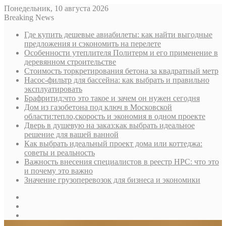
Понедельник, 10 августа 2026
Breaking News
Где купить дешевые авиабилеты: как найти выгодные
предложения и сэкономить на перелете
Особенности утеплителя Политерм и его применение в
деревянном строительстве
Стоимость торкретирования бетона за квадратный метр
Насос-фильтр для бассейна: как выбрать и правильно
эксплуатировать
Брафритид:что это такое и зачем он нужен сегодня
Дом из газобетона под ключ в Московской
области:тепло,скорость и экономия в одном проекте
Дверь в душевую на заказ:как выбрать идеальное
решение для вашей ванной
Как выбрать идеальный проект дома или коттеджа:
советы и реальность
Важность внесения специалистов в реестр НРС: что это
и почему это важно
Значение грузоперевозок для бизнеса и экономики
Sidebar
Random
Article
Log
In