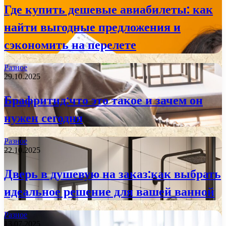
Где купить дешевые авиабилеты: как
найти выгодные предложения и
сэкономить на перелете
Разное
29.10.2025
Брафритид:что это такое и зачем он
нужен сегодня
Разное
22.10.2025
Дверь в душевую на заказ:как выбрать
идеальное решение для вашей ванной
Разное
13.07.2025