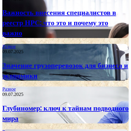
Важность внесения специалистов в
реестр НРС: что это и почему это
важно
Разное
09.07.2025
Значение грузоперевозок для бизнеса и
экономики
Разное
09.07.2025
Глубиномер: ключ к тайнам подводного
мира