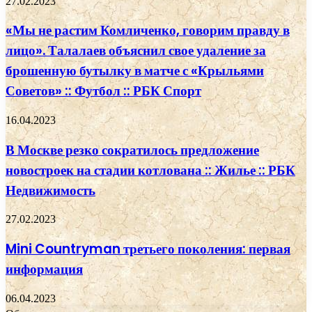
27.02.2023
«Мы не растим Комличенко, говорим правду в
лицо». Талалаев объяснил свое удаление за
брошенную бутылку в матче с «Крыльями
Советов» :: Футбол :: РБК Спорт
16.04.2023
В Москве резко сократилось предложение
новостроек на стадии котлована :: Жилье :: РБК
Недвижимость
27.02.2023
Mini Countryman третьего поколения: первая
информация
06.04.2023