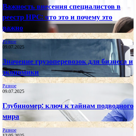
Важность внесения специалистов в
реестр НРС: что это и почему это
важно
Разное
09.07.2025
Значение грузоперевозок для бизнеса и
экономики
Разное
09.07.2025
Глубиномер: ключ к тайнам подводного
мира
Разное
12.05.2025