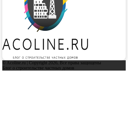
© Acoline.ru | Copyright 2026, Все права защищены
Блог о строительстве частных домов
Facebook
Twitter
WhatsApp
Telegram
Back
to
top
button