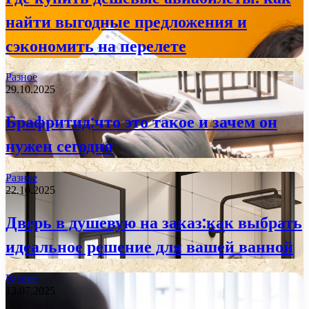
найти выгодные предложения и
сэкономить на перелете
Разное
29.10.2025
Брафритид:что это такое и зачем он
нужен сегодня
Разное
22.10.2025
Дверь в душевую на заказ:как выбрать
идеальное решение для вашей ванной
Разное
13.07.2025