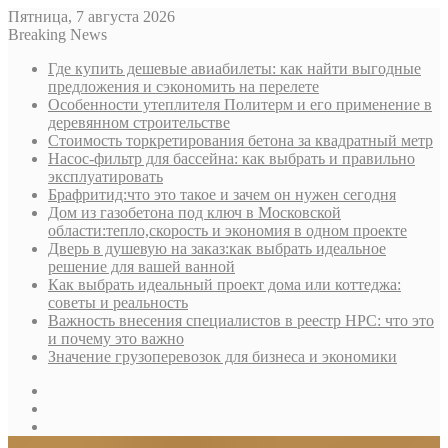
Пятница, 7 августа 2026
Breaking News
Где купить дешевые авиабилеты: как найти выгодные
предложения и сэкономить на перелете
Особенности утеплителя Политерм и его применение в
деревянном строительстве
Стоимость торкретирования бетона за квадратный метр
Насос-фильтр для бассейна: как выбрать и правильно
эксплуатировать
Брафритид:что это такое и зачем он нужен сегодня
Дом из газобетона под ключ в Московской
области:тепло,скорость и экономия в одном проекте
Дверь в душевую на заказ:как выбрать идеальное
решение для вашей ванной
Как выбрать идеальный проект дома или коттеджа:
советы и реальность
Важность внесения специалистов в реестр НРС: что это
и почему это важно
Значение грузоперевозок для бизнеса и экономики
Sidebar
Random
Article
Log
In