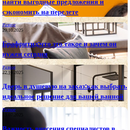
найти выгодные предложения и
сэкономить на перелете
Разное
29.10.2025
Брафритид:что это такое и зачем он
нужен сегодня
Разное
22.10.2025
Дверь в душевую на заказ:как выбрать
идеальное решение для вашей ванной
Разное
13.07.2025
Важность внесения специалистов в