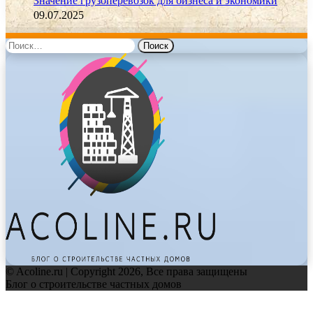
Значение грузоперевозок для бизнеса и экономики
09.07.2025
Найти:
© Acoline.ru | Copyright 2026, Все права защищены
Блог о строительстве частных домов
Facebook
Twitter
WhatsApp
Telegram
Back
to