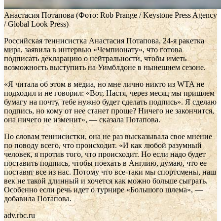
Анастасия Потапова
(Фото: Rob Prange / Keystone Press Agency
/ Global Look Press)
Российская теннисистка Анастасия Потапова, 24-я ракетка
мира, заявила в интервью «Чемпионату», что готова
подписать декларацию о нейтральности, чтобы иметь
возможность выступить на Уимблдоне в нынешнем сезоне.
«Я читала об этом в медиа, но мне лично никто из WTA не
подходил и не говорил: «Вот, Настя, через месяц мы пришлем
бумагу на почту, тебе нужно будет сделать подпись». Я сделаю
подпись, но кому от нее станет проще? Ничего не закончится,
она ничего не изменит», — сказала Потапова.
По словам теннисистки, она не раз высказывала свое мнение
по поводу всего, что происходит. «И как любой разумный
человек, я против того, что происходит. Но если надо будет
поставить подпись, чтобы поехать в Англию, думаю, что ее
поставят все из нас. Потому что все-таки мы спортсмены, наш
век не такой длинный и хочется как можно больше сыграть.
Особенно если речь идет о турнире «Большого шлема», —
добавила Потапова.
adv.rbc.ru