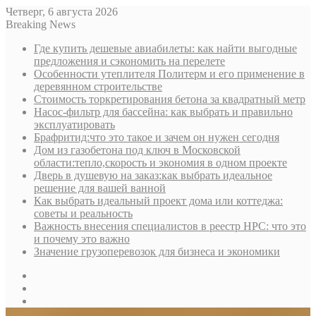
Четверг, 6 августа 2026
Breaking News
Где купить дешевые авиабилеты: как найти выгодные
предложения и сэкономить на перелете
Особенности утеплителя Политерм и его применение в
деревянном строительстве
Стоимость торкретирования бетона за квадратный метр
Насос-фильтр для бассейна: как выбрать и правильно
эксплуатировать
Брафритид:что это такое и зачем он нужен сегодня
Дом из газобетона под ключ в Московской
области:тепло,скорость и экономия в одном проекте
Дверь в душевую на заказ:как выбрать идеальное
решение для вашей ванной
Как выбрать идеальный проект дома или коттеджа:
советы и реальность
Важность внесения специалистов в реестр НРС: что это
и почему это важно
Значение грузоперевозок для бизнеса и экономики
Sidebar
Random
Article
Log
In